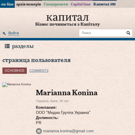
on-line
архів номерів
Спецпроекти
Capital time
Капитал 500
Бізнес починається з Капіталу
Войти
разделы
страница пользователя
ОСНОВНОЕ
COMMENTS
Marianna Konina
Украина, Киев, 49 лет
Компания:
ООО "Медиа Группа Украина"
Должность:
PR
marianna.konina@gmail.com