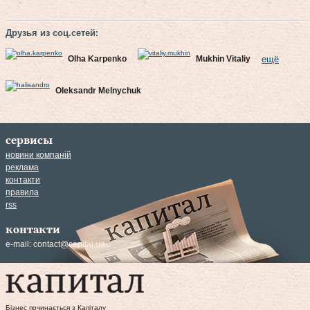
Друзья из соц.сетей:
Olha Karpenko
Mukhin Vitaliy
ещё
Oleksandr Melnychuk
сервисы
новини компаній
реклама
контакти
правила
rss
контакти
e-mail:
contact@capital.ua
Бізнес починається з Капіталу