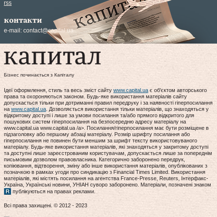
rss
контакти
e-mail:
contact@capital.ua
Бізнес починається з Капіталу
Ідеї оформлення, стиль та весь зміст сайту
www.capital.ua
є об'єктом авторського
права та охороняються законом. Будь-яке використання матеріалів сайту
допускається тільки при дотриманні правил передруку і за наявності гіперпосилання
на
www.capital.ua
. Дозволяється використання тільки матеріалів, що знаходяться у
відкритому доступі і лише за умови посилання та/або прямого відкритого для
пошукових систем гіперпосилання на безпосередню адресу матеріалу на
www.capital.ua www.capital.ua /a>. Посилання/гіперпосилання має бути розміщене в
підзаголовку або першому абзаці матеріалу. Розмір шрифту посилання або
гіперпосилання не повинен бути меншим за шрифт тексту використовуваного
матеріалу. Будь-яке використання матеріалів, які знаходяться у закритому доступі
та доступні лише зареєстрованим користувачам, допускається лише за попереднім
письмовим дозволом правовласника. Категорично заборонено передрук,
копіювання, відтворення, зміну або інше використання матеріалів, опублікованих з
позначкою в рамках угоди про синдикацію з Financial Times Limited. Використання
матеріалів, які містять посилання на агентства France-Presse, Reuters, Інтерфакс-
Україна, Українські новини, УНІАН суворо заборонено. Матеріали, позначені знаком
публікуються на правах реклами.
Всі права захищені. © 2012 - 2023