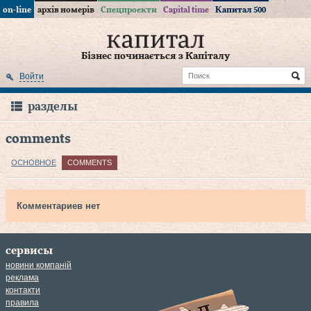
on-line
архів номерів
Спецпроекти
Capital time
Капитал 500
Бізнес починається з Капіталу
Войти
разделы
comments
ОСНОВНОЕ
COMMENTS
Комментариев нет
сервисы
новини компаній
реклама
контакти
правила