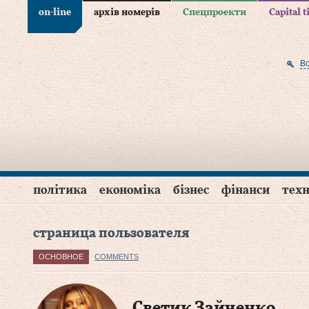
on-line
архів номерів
Спецпроекти
Capital 
В
політика
економіка
бізнес
фінанси
техн
страница пользователя
ОСНОВНОЕ
COMMENTS
Светик Зайченко