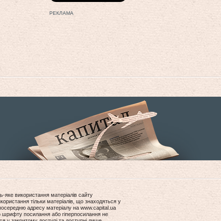
РЕКЛАМА
ь-яке використання матеріалів сайту
користання тільки матеріалів, що знаходяться у
посередню адресу матеріалу на www.capital.ua
ір шрифту посилання або гіперпосилання не
ся у закритому доступі та доступні лише