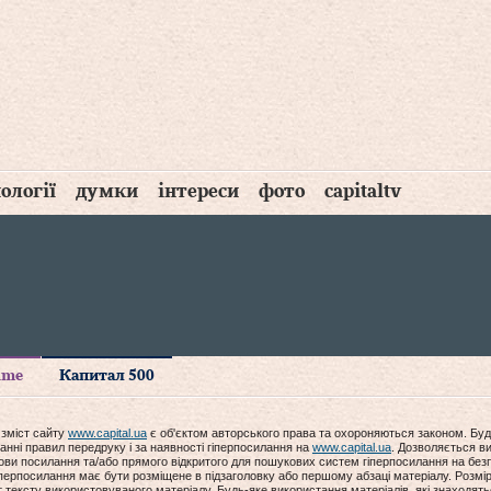
ології
думки
інтереси
фото
capitaltv
time
Капитал 500
 зміст сайту
www.capital.ua
є об'єктом авторського права та охороняються законом. Буд
анні правил передруку і за наявності гіперпосилання на
www.capital.ua
. Дозволяється ви
мови посилання та/або прямого відкритого для пошукових систем гіперпосилання на без
гіперпосилання має бути розміщене в підзаголовку або першому абзаці матеріалу. Розм
ексту використовуваного матеріалу. Будь-яке використання матеріалів, які знаходять