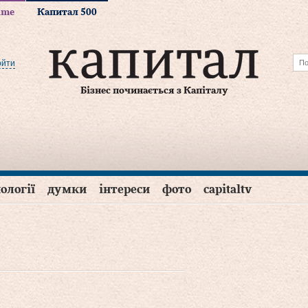
time
Капитал 500
ойти
Бізнес починається з Капіталу
ології
думки
інтереси
фото
capitaltv