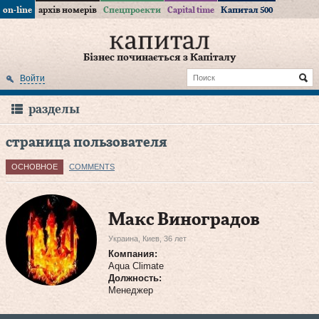
on-line
архів номерів
Спецпроекти
Capital time
Капитал 500
Бізнес починається з Капіталу
Войти
разделы
страница пользователя
ОСНОВНОЕ
COMMENTS
Макс Виноградов
Украина, Киев, 36 лет
Компания:
Aqua Climate
Должность:
Менеджер