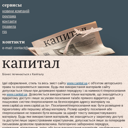
сервисы
новини компаній
реклама
контакти
правила
rss
контакти
e-mail:
contact@capital.ua
Бізнес починається з Капіталу
Ідеї оформлення, стиль та весь зміст сайту
www.capital.ua
є об'єктом авторського
права та охороняються законом. Будь-яке використання матеріалів сайту
допускається тільки при дотриманні правил передруку і за наявності гіперпосилання
на
www.capital.ua
. Дозволяється використання тільки матеріалів, що знаходяться у
відкритому доступі і лише за умови посилання та/або прямого відкритого для
пошукових систем гіперпосилання на безпосередню адресу матеріалу на
www.capital.ua www.capital.ua /a>. Посилання/гіперпосилання має бути розміщене в
підзаголовку або першому абзаці матеріалу. Розмір шрифту посилання або
гіперпосилання не повинен бути меншим за шрифт тексту використовуваного
матеріалу. Будь-яке використання матеріалів, які знаходяться у закритому доступі
та доступні лише зареєстрованим користувачам, допускається лише за попереднім
письмовим дозволом правовласника. Категорично заборонено передрук,
копіювання, відтворення, зміну або інше використання матеріалів, опублікованих з