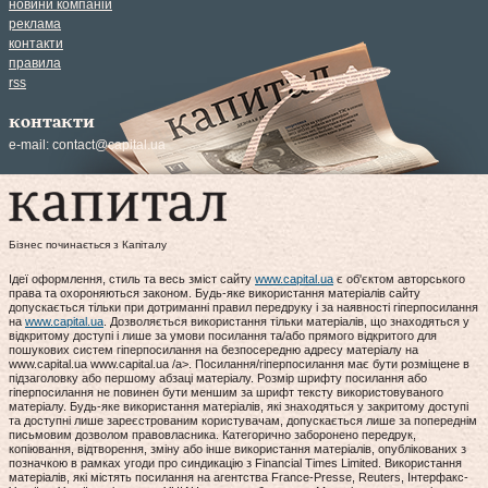
новини компаній
реклама
контакти
правила
rss
контакти
e-mail:
contact@capital.ua
Бізнес починається з Капіталу
Ідеї оформлення, стиль та весь зміст сайту
www.capital.ua
є об'єктом авторського
права та охороняються законом. Будь-яке використання матеріалів сайту
допускається тільки при дотриманні правил передруку і за наявності гіперпосилання
на
www.capital.ua
. Дозволяється використання тільки матеріалів, що знаходяться у
відкритому доступі і лише за умови посилання та/або прямого відкритого для
пошукових систем гіперпосилання на безпосередню адресу матеріалу на
www.capital.ua www.capital.ua /a>. Посилання/гіперпосилання має бути розміщене в
підзаголовку або першому абзаці матеріалу. Розмір шрифту посилання або
гіперпосилання не повинен бути меншим за шрифт тексту використовуваного
матеріалу. Будь-яке використання матеріалів, які знаходяться у закритому доступі
та доступні лише зареєстрованим користувачам, допускається лише за попереднім
письмовим дозволом правовласника. Категорично заборонено передрук,
копіювання, відтворення, зміну або інше використання матеріалів, опублікованих з
позначкою в рамках угоди про синдикацію з Financial Times Limited. Використання
матеріалів, які містять посилання на агентства France-Presse, Reuters, Інтерфакс-