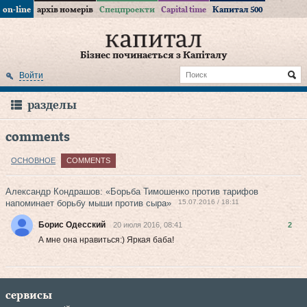
on-line
архів номерів
Спецпроекти
Capital time
Капитал 500
Бізнес починається з Капіталу
Войти
разделы
comments
ОСНОВНОЕ
COMMENTS
Александр Кондрашов: «Борьба Тимошенко против тарифов
напоминает борьбу мыши против сыра»
15.07.2016 / 18:11
Борис Одесский
20 июля 2016, 08:41
2
А мне она нравиться:) Яркая баба!
сервисы