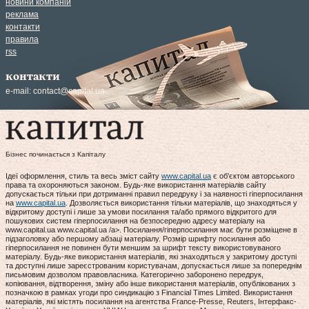
новини компаній
реклама
контакти
правила
rss
контакти
e-mail:
contact@capital.ua
Бізнес починається з Капіталу
Ідеї оформлення, стиль та весь зміст сайту
www.capital.ua
є об'єктом авторського
права та охороняються законом. Будь-яке використання матеріалів сайту
допускається тільки при дотриманні правил передруку і за наявності гіперпосилання
на
www.capital.ua
. Дозволяється використання тільки матеріалів, що знаходяться у
відкритому доступі і лише за умови посилання та/або прямого відкритого для
пошукових систем гіперпосилання на безпосередню адресу матеріалу на
www.capital.ua www.capital.ua /a>. Посилання/гіперпосилання має бути розміщене в
підзаголовку або першому абзаці матеріалу. Розмір шрифту посилання або
гіперпосилання не повинен бути меншим за шрифт тексту використовуваного
матеріалу. Будь-яке використання матеріалів, які знаходяться у закритому доступі
та доступні лише зареєстрованим користувачам, допускається лише за попереднім
письмовим дозволом правовласника. Категорично заборонено передрук,
копіювання, відтворення, зміну або інше використання матеріалів, опублікованих з
позначкою в рамках угоди про синдикацію з Financial Times Limited. Використання
матеріалів, які містять посилання на агентства France-Presse, Reuters, Інтерфакс-