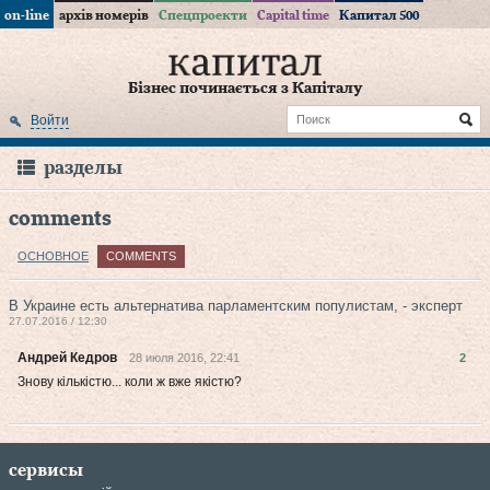
on-line
архів номерів
Спецпроекти
Capital time
Капитал 500
Бізнес починається з Капіталу
Войти
разделы
comments
ОСНОВНОЕ
COMMENTS
В Украине есть альтернатива парламентским популистам, - эксперт
27.07.2016 / 12:30
Андрей Кедров
28 июля 2016, 22:41
2
Знову кiлькiстю... коли ж вже якiстю?
сервисы