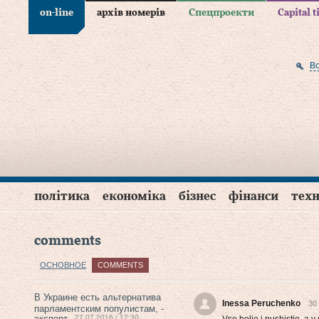
on-line
архів номерів
Спецпроекти
Capital 
В
політика
економіка
бізнес
фінанси
техн
comments
ОСНОВНОЕ
COMMENTS
В Украине есть альтернатива
Inessa Peruchenko
30
парламентским популистам, -
эксперт
27.07.2016 / 12:30