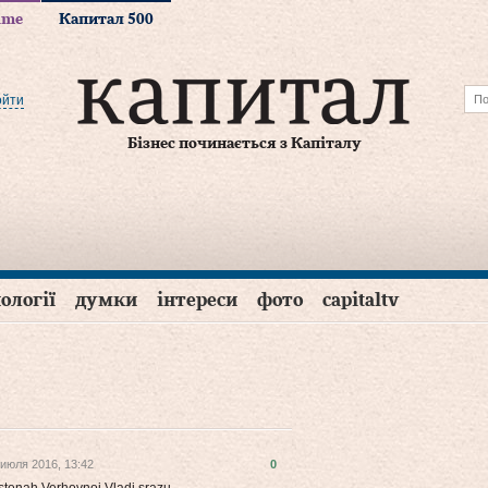
time
Капитал 500
ойти
Бізнес починається з Капіталу
ології
думки
інтереси
фото
capitaltv
 июля 2016, 13:42
0