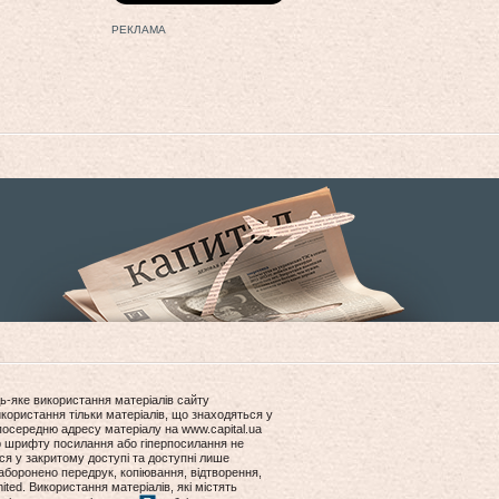
РЕКЛАМА
ь-яке використання матеріалів сайту
користання тільки матеріалів, що знаходяться у
посередню адресу матеріалу на www.capital.ua
ір шрифту посилання або гіперпосилання не
ся у закритому доступі та доступні лише
боронено передрук, копіювання, відтворення,
ited. Використання матеріалів, які містять