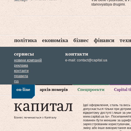
Vse belie i pushistie, a 
stanovyatsya drugimi.
політика
економіка
бізнес
фінанси
техн
сервисы
контакти
новини компаній
e-mail:
contact@capital.ua
реклама
контакти
правила
rss
on-line
архів номерів
Спецпроекти
Capital 
Ідеї оформлення, стиль та весь
допускається тільки при дотрим
відкритому доступі і лише за у
www.capital.ua /a>. Посилання/
Бізнес починається з Капіталу
повинен бути меншим за шрифт т
зареєстрованим користувачам, 
зміну або інше використання мат