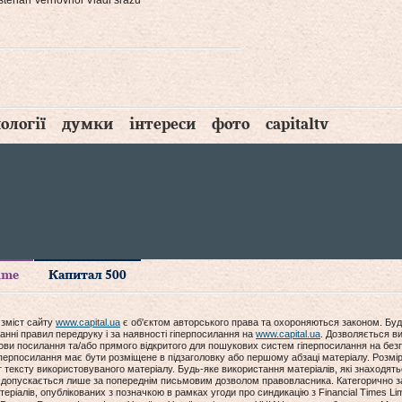
v stenah Verhovnoi Vladi srazu
ології
думки
інтереси
фото
capitaltv
time
Капитал 500
 зміст сайту
www.capital.ua
є об'єктом авторського права та охороняються законом. Буд
анні правил передруку і за наявності гіперпосилання на
www.capital.ua
. Дозволяється ви
мови посилання та/або прямого відкритого для пошукових систем гіперпосилання на без
гіперпосилання має бути розміщене в підзаголовку або першому абзаці матеріалу. Розм
ексту використовуваного матеріалу. Будь-яке використання матеріалів, які знаходять
допускається лише за попереднім письмовим дозволом правовласника. Категорично за
еріалів, опублікованих з позначкою в рамках угоди про синдикацію з Financial Times Lim