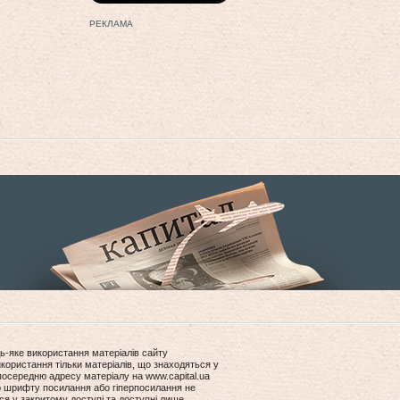
РЕКЛАМА
ь-яке використання матеріалів сайту
користання тільки матеріалів, що знаходяться у
посередню адресу матеріалу на www.capital.ua
ір шрифту посилання або гіперпосилання не
ся у закритому доступі та доступні лише