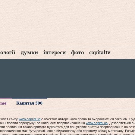
ології
думки
інтереси
фото
capitaltv
time
Капитал 500
 зміст сайту
www.capital.ua
є об'єктом авторського права та охороняються законом. Буд
анні правил передруку і за наявності гіперпосилання на
www.capital.ua
. Дозволяється ви
мови посилання та/або прямого відкритого для пошукових систем гіперпосилання на без
гіперпосилання має бути розміщене в підзаголовку або першому абзаці матеріалу. Розм
ексту використовуваного матеріалу. Будь-яке використання матеріалів, які знаходять