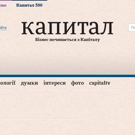
time
Капитал 500
ойти
Бізнес починається з Капіталу
ології
думки
інтереси
фото
capitaltv