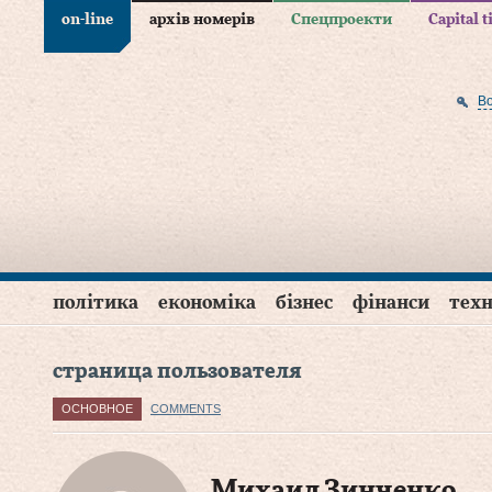
on-line
архів номерів
Спецпроекти
Capital 
В
політика
економіка
бізнес
фінанси
техн
страница пользователя
ОСНОВНОЕ
COMMENTS
Михаил Зинченко