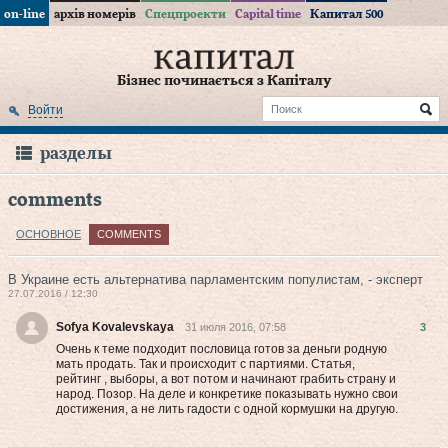
on-line
архів номерів
Спецпроекти
Capital time
Капитал 500
Бізнес починається з Капіталу
Войти
разделы
comments
ОСНОВНОЕ
COMMENTS
В Украине есть альтернатива парламентским популистам, - эксперт
27.07.2016 / 12:30
Sofya Kovalevskaya
31 июля 2016, 07:58
3
Очень к теме подходит пословица готов за деньги родную
мать продать. Так и происходит с партиями. Статья,
рейтинг , выборы, а вот потом и начинают грабить страну и
народ. Позор. На деле и конкретике показывать нужно свои
достижения, а не лить гадости с одной кормушки на другую.