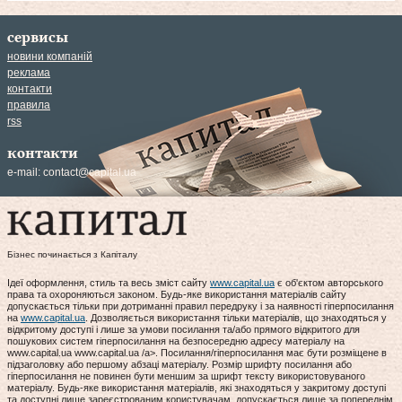
сервисы
новини компаній
реклама
контакти
правила
rss
контакти
e-mail:
contact@capital.ua
Бізнес починається з Капіталу
Ідеї оформлення, стиль та весь зміст сайту
www.capital.ua
є об'єктом авторського
права та охороняються законом. Будь-яке використання матеріалів сайту
допускається тільки при дотриманні правил передруку і за наявності гіперпосилання
на
www.capital.ua
. Дозволяється використання тільки матеріалів, що знаходяться у
відкритому доступі і лише за умови посилання та/або прямого відкритого для
пошукових систем гіперпосилання на безпосередню адресу матеріалу на
www.capital.ua www.capital.ua /a>. Посилання/гіперпосилання має бути розміщене в
підзаголовку або першому абзаці матеріалу. Розмір шрифту посилання або
гіперпосилання не повинен бути меншим за шрифт тексту використовуваного
матеріалу. Будь-яке використання матеріалів, які знаходяться у закритому доступі
та доступні лише зареєстрованим користувачам, допускається лише за попереднім