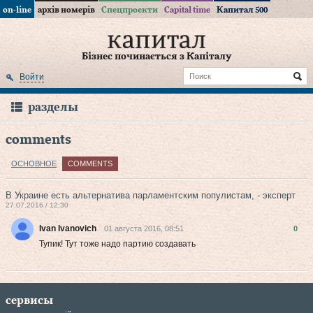
on-line
архів номерів
Спецпроекти
Capital time
Капитал 500
Бізнес починається з Капіталу
Войти
разделы
comments
ОСНОВНОЕ
COMMENTS
В Украине есть альтернатива парламентским популистам, - эксперт
27.07.2016 / 12:30
Ivan Ivanovich
01 августа 2016, 08:51
0
Тупик! Тут тоже надо партию создавать
сервисы