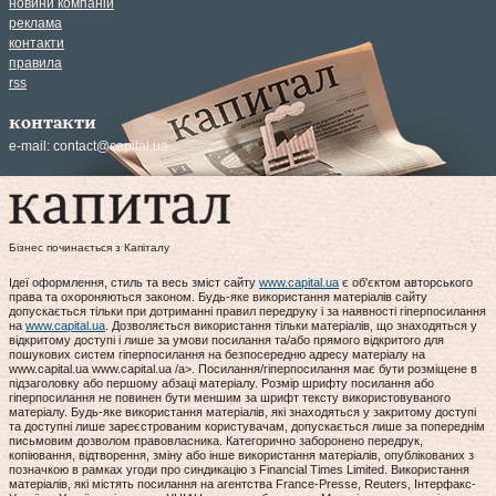
новини компаній
реклама
контакти
правила
rss
контакти
e-mail:
contact@capital.ua
Бізнес починається з Капіталу
Ідеї оформлення, стиль та весь зміст сайту
www.capital.ua
є об'єктом авторського
права та охороняються законом. Будь-яке використання матеріалів сайту
допускається тільки при дотриманні правил передруку і за наявності гіперпосилання
на
www.capital.ua
. Дозволяється використання тільки матеріалів, що знаходяться у
відкритому доступі і лише за умови посилання та/або прямого відкритого для
пошукових систем гіперпосилання на безпосередню адресу матеріалу на
www.capital.ua www.capital.ua /a>. Посилання/гіперпосилання має бути розміщене в
підзаголовку або першому абзаці матеріалу. Розмір шрифту посилання або
гіперпосилання не повинен бути меншим за шрифт тексту використовуваного
матеріалу. Будь-яке використання матеріалів, які знаходяться у закритому доступі
та доступні лише зареєстрованим користувачам, допускається лише за попереднім
письмовим дозволом правовласника. Категорично заборонено передрук,
копіювання, відтворення, зміну або інше використання матеріалів, опублікованих з
позначкою в рамках угоди про синдикацію з Financial Times Limited. Використання
матеріалів, які містять посилання на агентства France-Presse, Reuters, Інтерфакс-