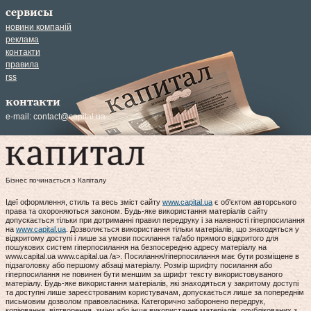
сервисы
новини компаній
реклама
контакти
правила
rss
контакти
e-mail:
contact@capital.ua
Бізнес починається з Капіталу
Ідеї оформлення, стиль та весь зміст сайту
www.capital.ua
є об'єктом авторського
права та охороняються законом. Будь-яке використання матеріалів сайту
допускається тільки при дотриманні правил передруку і за наявності гіперпосилання
на
www.capital.ua
. Дозволяється використання тільки матеріалів, що знаходяться у
відкритому доступі і лише за умови посилання та/або прямого відкритого для
пошукових систем гіперпосилання на безпосередню адресу матеріалу на
www.capital.ua www.capital.ua /a>. Посилання/гіперпосилання має бути розміщене в
підзаголовку або першому абзаці матеріалу. Розмір шрифту посилання або
гіперпосилання не повинен бути меншим за шрифт тексту використовуваного
матеріалу. Будь-яке використання матеріалів, які знаходяться у закритому доступі
та доступні лише зареєстрованим користувачам, допускається лише за попереднім
письмовим дозволом правовласника. Категорично заборонено передрук,
копіювання, відтворення, зміну або інше використання матеріалів, опублікованих з