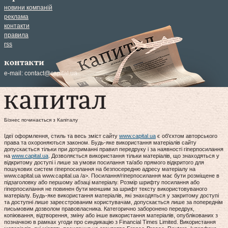
новини компаній
реклама
контакти
правила
rss
контакти
e-mail:
contact@capital.ua
Бізнес починається з Капіталу
Ідеї оформлення, стиль та весь зміст сайту
www.capital.ua
є об'єктом авторського
права та охороняються законом. Будь-яке використання матеріалів сайту
допускається тільки при дотриманні правил передруку і за наявності гіперпосилання
на
www.capital.ua
. Дозволяється використання тільки матеріалів, що знаходяться у
відкритому доступі і лише за умови посилання та/або прямого відкритого для
пошукових систем гіперпосилання на безпосередню адресу матеріалу на
www.capital.ua www.capital.ua /a>. Посилання/гіперпосилання має бути розміщене в
підзаголовку або першому абзаці матеріалу. Розмір шрифту посилання або
гіперпосилання не повинен бути меншим за шрифт тексту використовуваного
матеріалу. Будь-яке використання матеріалів, які знаходяться у закритому доступі
та доступні лише зареєстрованим користувачам, допускається лише за попереднім
письмовим дозволом правовласника. Категорично заборонено передрук,
копіювання, відтворення, зміну або інше використання матеріалів, опублікованих з
позначкою в рамках угоди про синдикацію з Financial Times Limited. Використання