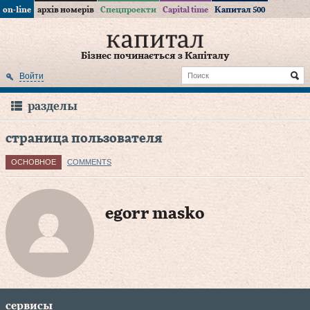
on-line
архів номерів
Спецпроекти
Capital time
Капитал 500
Бізнес починається з Капіталу
Войти
разделы
страница пользователя
ОСНОВНОЕ
COMMENTS
egorr masko
сервисы