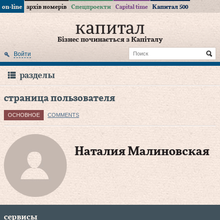
on-line
архів номерів
Спецпроекти
Capital time
Капитал 500
Бізнес починається з Капіталу
Войти
разделы
страница пользователя
ОСНОВНОЕ
COMMENTS
Наталия Малиновская
сервисы