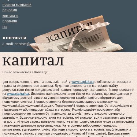
новини компаній
реклама
контакти
правила
rss
контакти
e-mail:
contact@capital.ua
Бізнес починається з Капіталу
Ідеї оформлення, стиль та весь зміст сайту
www.capital.ua
є об'єктом авторського
права та охороняються законом. Будь-яке використання матеріалів сайту
допускається тільки при дотриманні правил передруку і за наявності гіперпосилання
на
www.capital.ua
. Дозволяється використання тільки матеріалів, що знаходяться у
відкритому доступі і лише за умови посилання та/або прямого відкритого для
пошукових систем гіперпосилання на безпосередню адресу матеріалу на
www.capital.ua www.capital.ua /a>. Посилання/гіперпосилання має бути розміщене в
підзаголовку або першому абзаці матеріалу. Розмір шрифту посилання або
гіперпосилання не повинен бути меншим за шрифт тексту використовуваного
матеріалу. Будь-яке використання матеріалів, які знаходяться у закритому доступі
та доступні лише зареєстрованим користувачам, допускається лише за попереднім
письмовим дозволом правовласника. Категорично заборонено передрук,
копіювання, відтворення, зміну або інше використання матеріалів, опублікованих з
позначкою в рамках угоди про синдикацію з Financial Times Limited. Використання