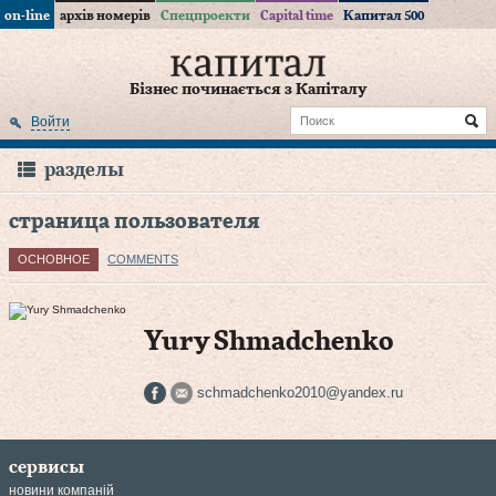
on-line
архів номерів
Спецпроекти
Capital time
Капитал 500
Бізнес починається з Капіталу
Войти
разделы
страница пользователя
ОСНОВНОЕ
COMMENTS
Yury Shmadchenko
schmadchenko2010@yandex.ru
сервисы
новини компаній