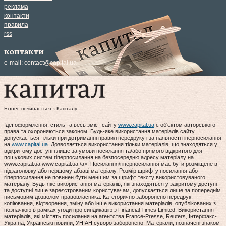
реклама
контакти
правила
rss
контакти
e-mail:
contact@capital.ua
Бізнес починається з Капіталу
Ідеї оформлення, стиль та весь зміст сайту
www.capital.ua
є об'єктом авторського
права та охороняються законом. Будь-яке використання матеріалів сайту
допускається тільки при дотриманні правил передруку і за наявності гіперпосилання
на
www.capital.ua
. Дозволяється використання тільки матеріалів, що знаходяться у
відкритому доступі і лише за умови посилання та/або прямого відкритого для
пошукових систем гіперпосилання на безпосередню адресу матеріалу на
www.capital.ua www.capital.ua /a>. Посилання/гіперпосилання має бути розміщене в
підзаголовку або першому абзаці матеріалу. Розмір шрифту посилання або
гіперпосилання не повинен бути меншим за шрифт тексту використовуваного
матеріалу. Будь-яке використання матеріалів, які знаходяться у закритому доступі
та доступні лише зареєстрованим користувачам, допускається лише за попереднім
письмовим дозволом правовласника. Категорично заборонено передрук,
копіювання, відтворення, зміну або інше використання матеріалів, опублікованих з
позначкою в рамках угоди про синдикацію з Financial Times Limited. Використання
матеріалів, які містять посилання на агентства France-Presse, Reuters, Інтерфакс-
Україна, Українські новини, УНІАН суворо заборонено. Матеріали, позначені знаком