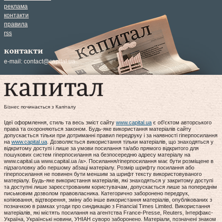
реклама
контакти
правила
rss
контакти
e-mail:
contact@capital.ua
Бізнес починається з Капіталу
Ідеї оформлення, стиль та весь зміст сайту
www.capital.ua
є об'єктом авторського
права та охороняються законом. Будь-яке використання матеріалів сайту
допускається тільки при дотриманні правил передруку і за наявності гіперпосилання
на
www.capital.ua
. Дозволяється використання тільки матеріалів, що знаходяться у
відкритому доступі і лише за умови посилання та/або прямого відкритого для
пошукових систем гіперпосилання на безпосередню адресу матеріалу на
www.capital.ua www.capital.ua /a>. Посилання/гіперпосилання має бути розміщене в
підзаголовку або першому абзаці матеріалу. Розмір шрифту посилання або
гіперпосилання не повинен бути меншим за шрифт тексту використовуваного
матеріалу. Будь-яке використання матеріалів, які знаходяться у закритому доступі
та доступні лише зареєстрованим користувачам, допускається лише за попереднім
письмовим дозволом правовласника. Категорично заборонено передрук,
копіювання, відтворення, зміну або інше використання матеріалів, опублікованих з
позначкою в рамках угоди про синдикацію з Financial Times Limited. Використання
матеріалів, які містять посилання на агентства France-Presse, Reuters, Інтерфакс-
Україна, Українські новини, УНІАН суворо заборонено. Матеріали, позначені знаком