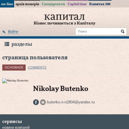
on-line
архів номерів
Спецпроекти
Capital time
Капитал 500
Бізнес починається з Капіталу
Войти
разделы
страница пользователя
ОСНОВНОЕ
COMMENTS
Nikolay Butenko
butenko.n-n2804@yandex.ru
сервисы
новини компаній