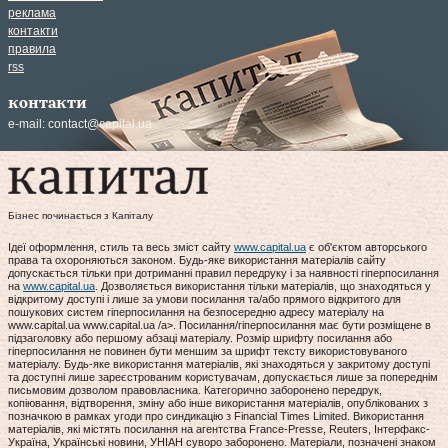
реклама
контакти
правила
rss
контакти
e-mail:
contact@capital.ua
Бізнес починається з Капіталу
Ідеї оформлення, стиль та весь зміст сайту
www.capital.ua
є об'єктом авторського
права та охороняються законом. Будь-яке використання матеріалів сайту
допускається тільки при дотриманні правил передруку і за наявності гіперпосилання
на
www.capital.ua
. Дозволяється використання тільки матеріалів, що знаходяться у
відкритому доступі і лише за умови посилання та/або прямого відкритого для
пошукових систем гіперпосилання на безпосередню адресу матеріалу на
www.capital.ua www.capital.ua /a>. Посилання/гіперпосилання має бути розміщене в
підзаголовку або першому абзаці матеріалу. Розмір шрифту посилання або
гіперпосилання не повинен бути меншим за шрифт тексту використовуваного
матеріалу. Будь-яке використання матеріалів, які знаходяться у закритому доступі
та доступні лише зареєстрованим користувачам, допускається лише за попереднім
письмовим дозволом правовласника. Категорично заборонено передрук,
копіювання, відтворення, зміну або інше використання матеріалів, опублікованих з
позначкою в рамках угоди про синдикацію з Financial Times Limited. Використання
матеріалів, які містять посилання на агентства France-Presse, Reuters, Інтерфакс-
Україна, Українські новини, УНІАН суворо заборонено. Матеріали, позначені знаком