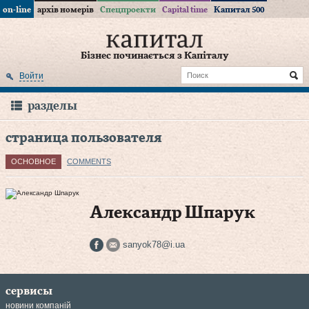
on-line
архів номерів
Спецпроекти
Capital time
Капитал 500
Бізнес починається з Капіталу
Войти
разделы
страница пользователя
ОСНОВНОЕ
COMMENTS
Александр Шпарук
sanyok78@i.ua
сервисы
новини компаній