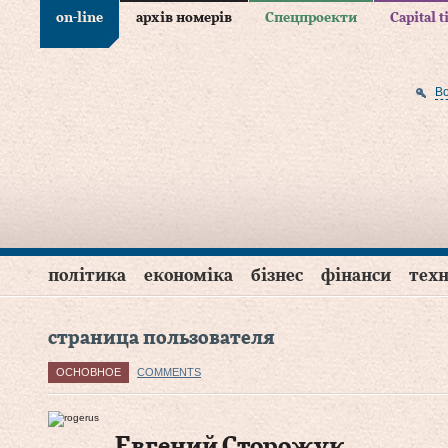
on-line
архів номерів
Спецпроекти
Capital 
В
політика
економіка
бізнес
фінанси
техн
страница пользователя
ОСНОВНОЕ
COMMENTS
Евгений Сторожук