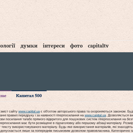
ології
думки
інтереси
фото
capitaltv
time
Капитал 500
 зміст сайту
www.capital.ua
є об'єктом авторського права та охороняються законом. Буд
анні правил передруку і за наявності гіперпосилання на
www.capital.ua
. Дозволяється ви
мови посилання та/або прямого відкритого для пошукових систем гіперпосилання на без
гіперпосилання має бути розміщене в підзаголовку або першому абзаці матеріалу. Розм
ексту використовуваного матеріалу. Будь-яке використання матеріалів, які знаходять
допускається лише за попереднім письмовим дозволом правовласника. Категорично за