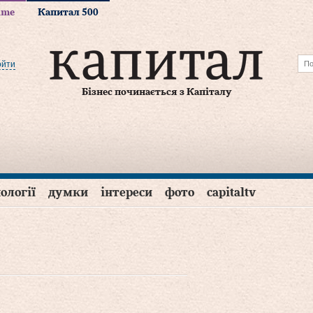
time
Капитал 500
ойти
Бізнес починається з Капіталу
ології
думки
інтереси
фото
capitaltv