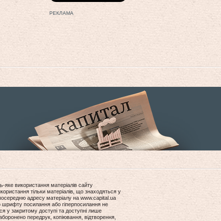
РЕКЛАМА
ь-яке використання матеріалів сайту
користання тільки матеріалів, що знаходяться у
посередню адресу матеріалу на www.capital.ua
ір шрифту посилання або гіперпосилання не
ся у закритому доступі та доступні лише
боронено передрук, копіювання, відтворення,