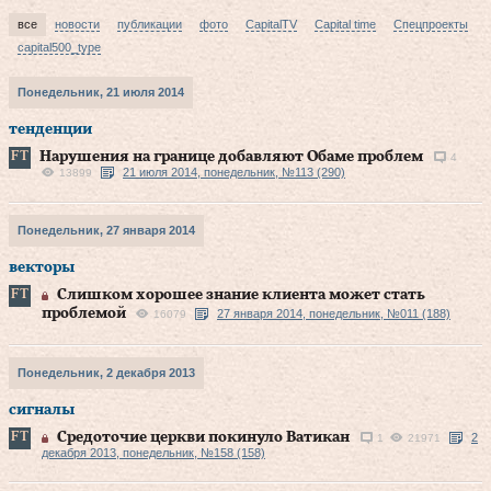
все
новости
публикации
фото
CapitalTV
Capital time
Спецпроекты
capital500_type
Понедельник, 21 июля 2014
тенденции
Нарушения на границе добавляют Обаме проблем
4
21 июля 2014, понедельник, №113 (290)
13899
Понедельник, 27 января 2014
векторы
Слишком хорошее знание клиента может стать
проблемой
27 января 2014, понедельник, №011 (188)
16079
Понедельник, 2 декабря 2013
сигналы
Средоточие церкви покинуло Ватикан
2
1
21971
декабря 2013, понедельник, №158 (158)