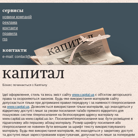
сервисы
новини компаній
реклама
контакти
правила
rss
контакти
e-mail:
contact@capital.ua
Бізнес починається з Капіталу
Ідеї оформлення, стиль та весь зміст сайту
www.capital.ua
є об'єктом авторського
права та охороняються законом. Будь-яке використання матеріалів сайту
допускається тільки при дотриманні правил передруку і за наявності гіперпосилання
на
www.capital.ua
. Дозволяється використання тільки матеріалів, що знаходяться у
відкритому доступі і лише за умови посилання та/або прямого відкритого для
пошукових систем гіперпосилання на безпосередню адресу матеріалу на
www.capital.ua www.capital.ua /a>. Посилання/гіперпосилання має бути розміщене в
підзаголовку або першому абзаці матеріалу. Розмір шрифту посилання або
гіперпосилання не повинен бути меншим за шрифт тексту використовуваного
матеріалу. Будь-яке використання матеріалів, які знаходяться у закритому доступі
та доступні лише зареєстрованим користувачам, допускається лише за попереднім