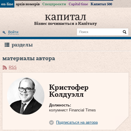
on-line
архів номерів
Спецпроекти
Capital time
Капитал 500
Бізнес починається з Капіталу
Войти
разделы
материалы автора
RSS
Кристофер
Колдуэлл
Должность:
колумнист Financial Times
Подписаться на автора