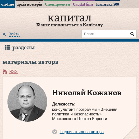
on-line
архів номерів
Спецпроекти
Capital time
Капитал 500
Бізнес починається з Капіталу
Войти
разделы
материалы автора
RSS
Николай Кожанов
Должность:
консультант программы «Внешняя
политика и безопасность»
Московского Центра Карнеги
Подписаться на автора