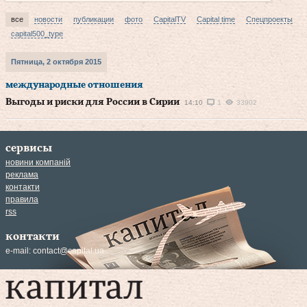
все
новости
публикации
фото
CapitalTV
Capital time
Спецпроекты
capital500_type
Пятница, 2 октября 2015
международные отношения
Выгоды и риски для России в Сирии
14:10
1
33902
сервисы
новини компаній
реклама
контакти
правила
rss
контакти
e-mail:
contact@capital.ua