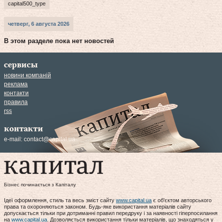
capital500_type
четверг, 6 августа 2026
В этом разделе пока нет новостей
сервисы
новини компаній
реклама
контакти
правила
rss
контакти
e-mail:
contact@capital.ua
Бізнес починається з Капіталу
Ідеї оформлення, стиль та весь зміст сайту
www.capital.ua
є об'єктом авторського
права та охороняються законом. Будь-яке використання матеріалів сайту
допускається тільки при дотриманні правил передруку і за наявності гіперпосилання
на
www.capital.ua
. Дозволяється використання тільки матеріалів, що знаходяться у