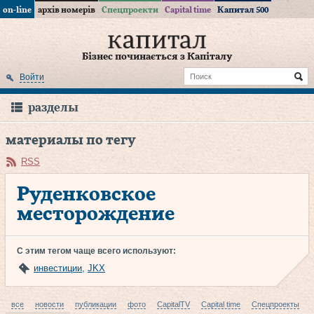
on-line
архів номерів
Спецпроекти
Capital time
Капитал 500
Бізнес починається з Капіталу
Войти
разделы
материалы по тегу
RSS
Руденковское
месторождение
С этим тегом чаще всего используют:
инвестиции
,
JKX
все
новости
публикации
фото
CapitalTV
Capital time
Спецпроекты