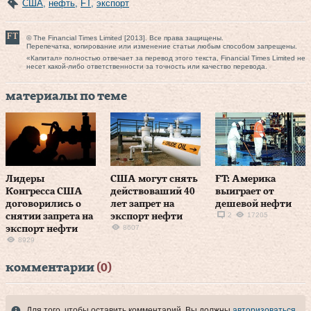
США
,
нефть
,
FT
,
экспорт
© The Financial Times Limited [2013]. Все права защищены.
Перепечатка, копирование или изменение статьи любым способом запрещены.
«Капитал» полностью отвечает за перевод этого текста, Financial Times Limited не
несет какой-либо ответственности за точность или качество перевода.
материалы по теме
Лидеры
США могут снять
FT: Америка
Конгресса США
действоваший 40
выиграет от
договорились о
лет запрет на
дешевой нефти
2
17205
снятии запрета на
экспорт нефти
8607
экспорт нефти
8929
комментарии
(0)
Для того, чтобы оставить комментарий, Вы должны
авторизоваться
.