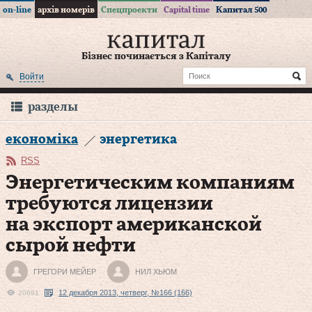
on-line
архів номерів
Спецпроекти
Capital time
Капитал 500
Бізнес починається з Капіталу
Войти
разделы
економіка
энергетика
RSS
Энергетическим компаниям
требуются лицензии
на экспорт американской
сырой нефти
ГРЕГОРИ МЕЙЕР
НИЛ ХЬЮМ
12 декабря 2013, четверг, №166 (166)
20691