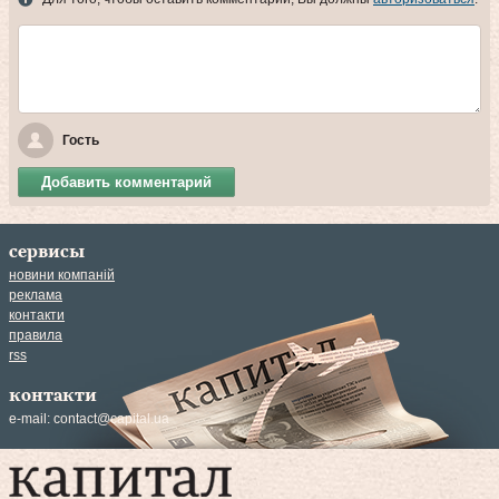
Гость
Добавить комментарий
сервисы
новини компаній
реклама
контакти
правила
rss
контакти
e-mail:
contact@capital.ua