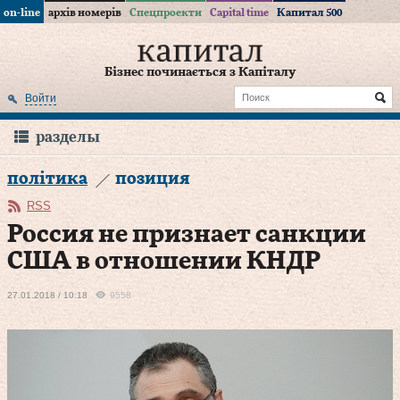
on-line
архів номерів
Спецпроекти
Capital time
Капитал 500
Бізнес починається з Капіталу
Войти
разделы
політика
позиция
RSS
Россия не признает санкции
США в отношении КНДР
27.01.2018 / 10:18
9558