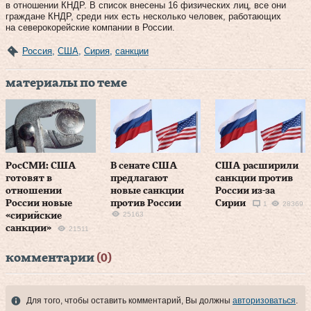
в отношении КНДР. В список внесены 16 физических лиц, все они
граждане КНДР, среди них есть несколько человек, работающих
на северокорейские компании в России.
Россия
,
США
,
Сирия
,
санкции
материалы по теме
РосСМИ: США
В сенате США
США расширили
готовят в
предлагают
санкции против
отношении
новые санкции
России из-за
России новые
против России
Сирии
1
28369
25163
«сирийские
санкции»
21511
комментарии
(0)
Для того, чтобы оставить комментарий, Вы должны
авторизоваться
.