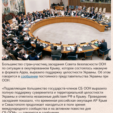
Большинство стран-участниц заседания Совета безопасности ООН
по ситуации в оккупированном Крыму, которое состоялось накануне
в формате Appia, выразило поддержку целостности Украины. Об этом
говорится в
сообщении
постоянного представительства Украины при
ООН.
«Подавляющее большинство государств-членов СБ ООН выразило
полную поддержку суверенитета и территориальной целостности
Украины и отметила незаконные действия РФ в Крыму. Проведение
заседания показало, что временная российская оккупация АР Крым
и Севастополя продолжает находиться в поле зрения
международного сообщества и на активном повестке дня
СБ ООН», — говорится в сообщении.