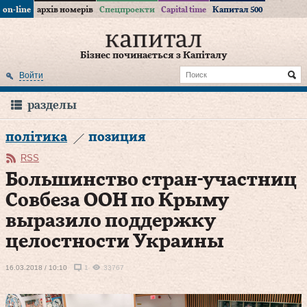
on-line
архів номерів
Спецпроекти
Capital time
Капитал 500
Бізнес починається з Капіталу
Войти
разделы
політика
позиция
RSS
Большинство стран-участниц
Совбеза ООН по Крыму
выразило поддержку
целостности Украины
16.03.2018 / 10:10
1
33767