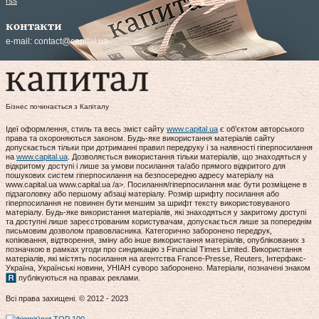
rss
контакти
e-mail:
contact@capital.ua
Бізнес починається з Капіталу
Ідеї оформлення, стиль та весь зміст сайту
www.capital.ua
є об'єктом авторського
права та охороняються законом. Будь-яке використання матеріалів сайту
допускається тільки при дотриманні правил передруку і за наявності гіперпосилання
на
www.capital.ua
. Дозволяється використання тільки матеріалів, що знаходяться у
відкритому доступі і лише за умови посилання та/або прямого відкритого для
пошукових систем гіперпосилання на безпосередню адресу матеріалу на
www.capital.ua www.capital.ua /a>. Посилання/гіперпосилання має бути розміщене в
підзаголовку або першому абзаці матеріалу. Розмір шрифту посилання або
гіперпосилання не повинен бути меншим за шрифт тексту використовуваного
матеріалу. Будь-яке використання матеріалів, які знаходяться у закритому доступі
та доступні лише зареєстрованим користувачам, допускається лише за попереднім
письмовим дозволом правовласника. Категорично заборонено передрук,
копіювання, відтворення, зміну або інше використання матеріалів, опублікованих з
позначкою в рамках угоди про синдикацію з Financial Times Limited. Використання
матеріалів, які містять посилання на агентства France-Presse, Reuters, Інтерфакс-
Україна, Українські новини, УНІАН суворо заборонено. Матеріали, позначені знаком
публікуються на правах реклами.
Всі права захищені. © 2012 - 2023