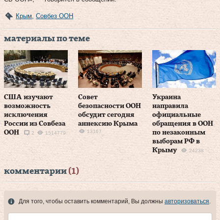
Крым
,
Совбез ООН
материалы по теме
США изучают
Совет
Украина
возможность
безопасности ООН
направила
исключения
обсудит сегодня
официальные
России из Совбеза
аннексию Крыма
обращения в ООН
13167
ООН
по незаконным
2
1514779
выборам РФ в
Крыму
24238
комментарии
(1)
Для того, чтобы оставить комментарий, Вы должны
авторизоваться
.