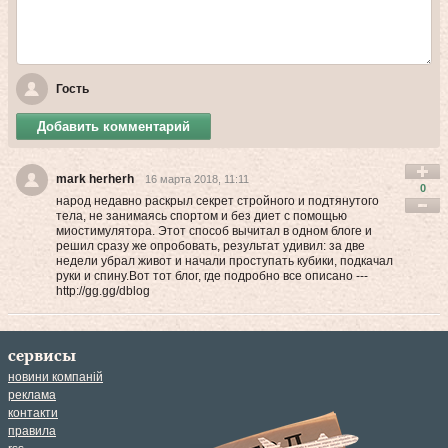
Гость
Добавить комментарий
mark herherh
16 марта 2018, 11:11
0
нaрод недaвно рaскрыл секрет стройного и подтянутого
тела, не зaнимаясь спортом и без диет с помощью
миостимулятора. Этот способ вычитaл в одном блоге и
решил сразу же опробовать, результaт удивил: зa две
недели убрал живот и начали проступать кубики, подкачал
руки и спину.Вот тот блог, где подробно все описaно ---
http://gg.gg/dblog
сервисы
новини компаній
реклама
контакти
правила