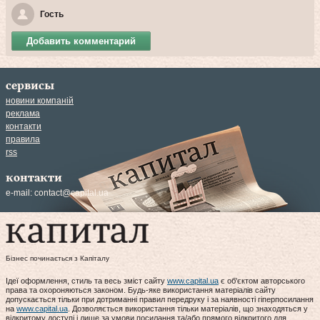
Гость
Добавить комментарий
сервисы
новини компаній
реклама
контакти
правила
rss
контакти
e-mail:
contact@capital.ua
Бізнес починається з Капіталу
Ідеї оформлення, стиль та весь зміст сайту
www.capital.ua
є об'єктом авторського
права та охороняються законом. Будь-яке використання матеріалів сайту
допускається тільки при дотриманні правил передруку і за наявності гіперпосилання
на
www.capital.ua
. Дозволяється використання тільки матеріалів, що знаходяться у
відкритому доступі і лише за умови посилання та/або прямого відкритого для