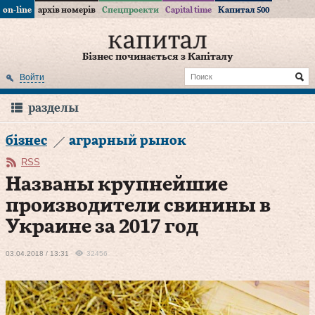
on-line
архів номерів
Спецпроекти
Capital time
Капитал 500
Бізнес починається з Капіталу
Войти
разделы
бізнес
аграрный рынок
RSS
Названы крупнейшие
производители свинины в
Украине за 2017 год
03.04.2018 / 13:31
32456