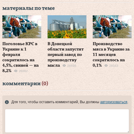
материалы по теме
Поголовье КРС в
В Донецкой
Производство
Украине к 1
области запустят
мяса в Украине за
февраля
первый завод по
11 месяцев
сократилось на
производству
сократилось на
4,5%, свиней — на
масла
0,1%
28436
28543
8,2%
26662
комментарии
(0)
Для того, чтобы оставить комментарий, Вы должны
авторизоваться
.