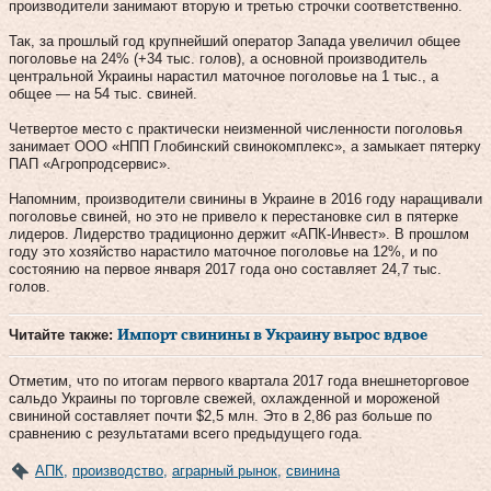
производители занимают вторую и третью строчки соответственно.
Так, за прошлый год крупнейший оператор Запада увеличил общее
поголовье на 24% (+34 тыс. голов), а основной производитель
центральной Украины нарастил маточное поголовье на 1 тыс., а
общее — на 54 тыс. свиней.
Четвертое место с практически неизменной численности поголовья
занимает ООО «НПП Глобинский свинокомплекс», а замыкает пятерку
ПАП «Агропродсервис».
Напомним, производители свинины в Украине в 2016 году наращивали
поголовье свиней, но это не привело к перестановке сил в пятерке
лидеров. Лидерство традиционно держит «АПК-Инвест». В прошлом
году это хозяйство нарастило маточное поголовье на 12%, и по
состоянию на первое января 2017 года оно составляет 24,7 тыс.
голов.
Читайте также:
Импорт свинины в Украину вырос вдвое
Отметим, что по итогам первого квартала 2017 года внешнеторговое
сальдо Украины по торговле свежей, охлажденной и мороженой
свининой составляет почти $2,5 млн. Это в 2,86 раз больше по
сравнению с результатами всего предыдущего года.
АПК
,
производство
,
аграрный рынок
,
свинина