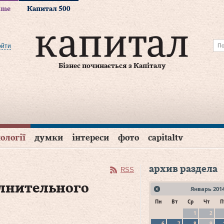
time
Капитал 500
ойти
Бізнес починається з Капіталу
ології
думки
інтереси
фото
capitaltv
архив раздела
RSS
олнительного
Январь
201
Пн
Вт
Ср
Чт
П
1
2
6
7
8
9