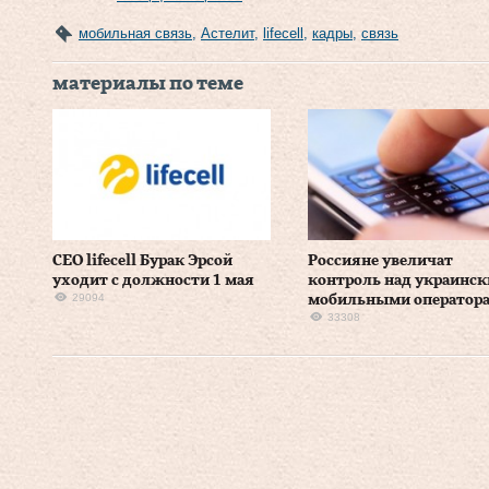
мобильная связь
,
Астелит
,
lifecell
,
кадры
,
связь
материалы по теме
CEO lifecell Бурак Эрсой
Россияне увеличат
уходит с должности 1 мая
контроль над украинс
29094
мобильными оператор
33308