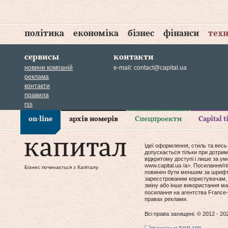
політика
економіка
бізнес
фінанси
техн
сервисы
контакти
новини компаній
e-mail:
contact@capital.ua
реклама
контакти
правила
rss
on-line
архів номерів
Спецпроекти
Capital 
Ідеї оформлення, стиль та весь
допускається тільки при дотрим
відкритому доступі і лише за у
www.capital.ua /a>. Посилання/
Бізнес починається з Капіталу
повинен бути меншим за шрифт т
зареєстрованим користувачам, 
зміну або інше використання мат
посилання на агентства France-
правах реклами.
Всі права захищені. © 2012 - 20