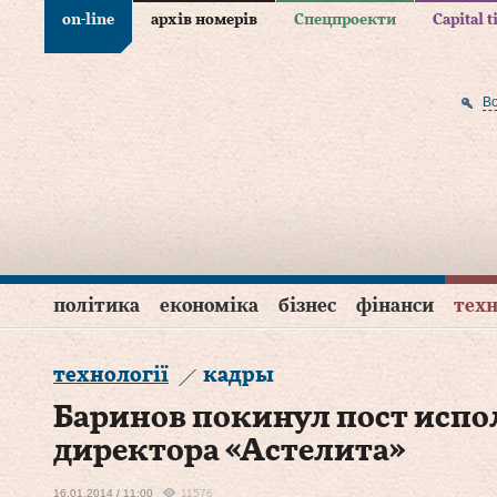
on-line
архів номерів
Спецпроекти
Capital 
В
політика
економіка
бізнес
фінанси
техн
технології
кадры
Баринов покинул пост исп
директора «Астелита»
16.01.2014 / 11:00
11576