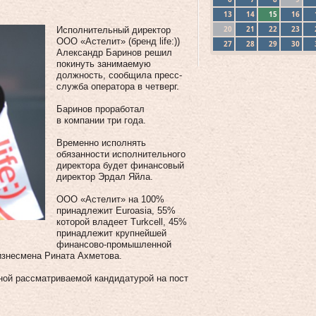
13
14
15
16
20
21
22
23
Исполнительный директор
ООО «Астелит» (бренд life:))
27
28
29
30
Александр Баринов решил
покинуть занимаемую
должность, сообщила пресс-
служба оператора в четверг.
Баринов проработал
в компании три года.
Временно исполнять
обязанности исполнительного
директора будет финансовый
директор Эрдал Яйла.
ООО «Астелит» на 100%
принадлежит Euroasia, 55%
которой владеет Turkcell, 45%
принадлежит крупнейшей
финансово-промышленной
изнесмена Рината Ахметова.
ой рассматриваемой кандидатурой на пост