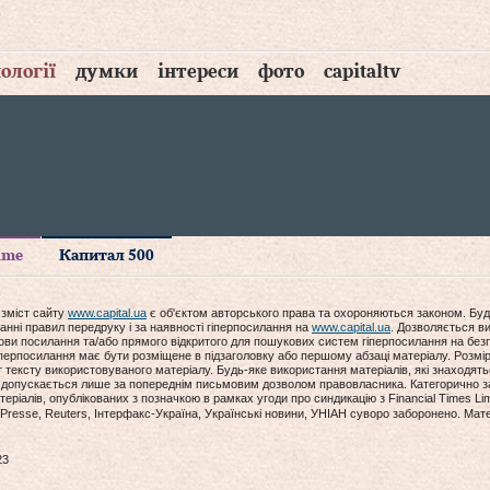
ології
думки
інтереси
фото
capitaltv
time
Капитал 500
 зміст сайту
www.capital.ua
є об'єктом авторського права та охороняються законом. Буд
анні правил передруку і за наявності гіперпосилання на
www.capital.ua
. Дозволяється ви
мови посилання та/або прямого відкритого для пошукових систем гіперпосилання на без
гіперпосилання має бути розміщене в підзаголовку або першому абзаці матеріалу. Розм
ексту використовуваного матеріалу. Будь-яке використання матеріалів, які знаходять
допускається лише за попереднім письмовим дозволом правовласника. Категорично за
еріалів, опублікованих з позначкою в рамках угоди про синдикацію з Financial Times Lim
Presse, Reuters, Інтерфакс-Україна, Українські новини, УНІАН суворо заборонено. Мат
23