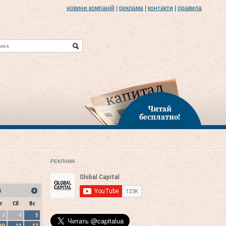
новини компаній
|
реклама
|
контакти
|
правила
Читай
бесплатно!
РЕКЛАМА
4
т
Сб
Вс
3
4
5
10
11
12