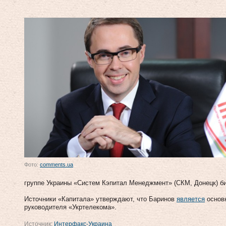
Фото:
comments.ua
группе Украины «Систем Кэпитал Менеджмент» (СКМ, Донецк) б
Источники «Капитала» утверждают, что Баринов
является
основн
руководителя «Укртелекома».
Источник:
Интерфакс-Украина