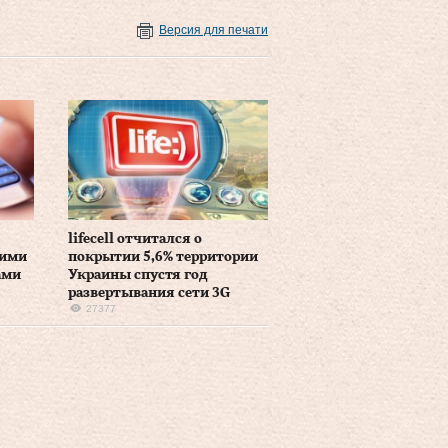
Версия для печати
lifecell отчитался о
кими
покрытии 5,6% территории
ами
Украины спустя год
развертывания сети 3G
27377