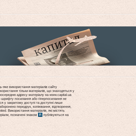
ь-яке використання матеріалів сайту
користання тільки матеріалів, що знаходяться у
посередню адресу матеріалу на www.capital.ua
ір шрифту посилання або гіперпосилання не
ся у закритому доступі та доступні лише
боронено передрук, копіювання, відтворення,
ited. Використання матеріалів, які містять
еріали, позначені знаком
публікуються на