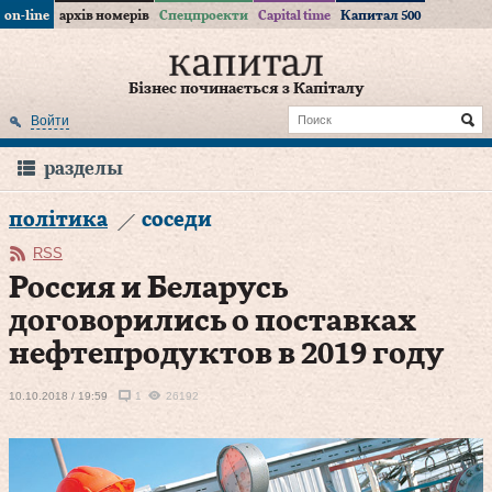
on-line
архів номерів
Спецпроекти
Capital time
Капитал 500
Бізнес починається з Капіталу
Войти
разделы
політика
соседи
RSS
Россия и Беларусь
договорились о поставках
нефтепродуктов в 2019 году
10.10.2018 / 19:59
1
26192