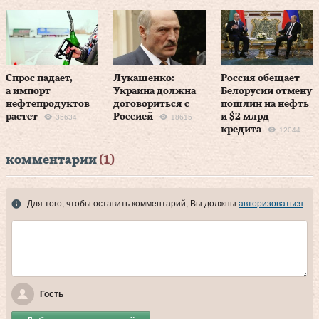
Спрос падает,
Лукашенко:
Россия обещает
а импорт
Украина должна
Белорусии отмену
нефтепродуктов
договориться с
пошлин на нефть
растет
Россией
и $2 млрд
35634
18615
кредита
12044
комментарии
(1)
Для того, чтобы оставить комментарий, Вы должны
авторизоваться
.
Гость