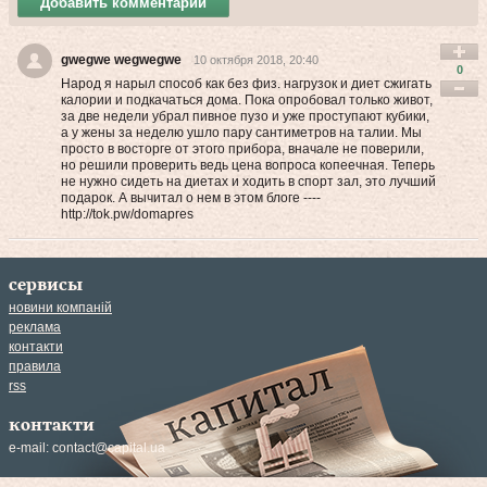
Добавить комментарий
gwegwe wegwegwe
10 октября 2018, 20:40
0
Народ я нарыл способ как без физ. нагрузок и диет сжигать
калории и подкачаться дома. Пока опробовал только живот,
за две недели убрал пивное пузо и уже проступают кубики,
а у жены за неделю ушло пару сантиметров на талии. Мы
просто в восторге от этого прибора, вначале не поверили,
но решили проверить ведь цена вопроса копеечная. Теперь
не нужно сидеть на диетах и ходить в спорт зал, это лучший
подарок. А вычитал о нем в этом блоге ----
http://tok.pw/domapres
сервисы
новини компаній
реклама
контакти
правила
rss
контакти
e-mail:
contact@capital.ua