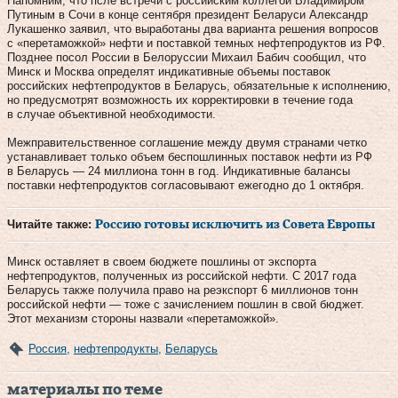
Напомним, что псле встречи с российским коллегой Владимиром
Путиным в Сочи в конце сентября президент Беларуси Александр
Лукашенко заявил, что выработаны два варианта решения вопросов
с «перетаможкой» нефти и поставкой темных нефтепродуктов из РФ.
Позднее посол России в Белоруссии Михаил Бабич сообщил, что
Минск и Москва определят индикативные объемы поставок
российских нефтепродуктов в Беларусь, обязательные к исполнению,
но предусмотрят возможность их корректировки в течение года
в случае объективной необходимости.
Межправительственное соглашение между двумя странами четко
устанавливает только объем беспошлинных поставок нефти из РФ
в Беларусь — 24 миллиона тонн в год. Индикативные балансы
поставки нефтепродуктов согласовывают ежегодно до 1 октября.
Читайте также:
Россию готовы исключить из Совета Европы
Минск оставляет в своем бюджете пошлины от экспорта
нефтепродуктов, полученных из российской нефти. С 2017 года
Беларусь также получила право на реэкспорт 6 миллионов тонн
российской нефти — тоже с зачислением пошлин в свой бюджет.
Этот механизм стороны назвали «перетаможкой».
Россия
,
нефтепродукты
,
Беларусь
материалы по теме