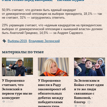
50,9% считают, что должен быть единый кандидат
от демократический оппозиции на выборах президента, 18,1% — так
не считают, 31% — затруднились ответить.
23% украинцев считают, что «единым кандидатом на президентских
выборах от демократической оппозиции к нынешней власти» должен
быть Анатолий Гриценко, 14,5% — за Андрея Садового.
Выборы-2019
,
Владимир Зеленский
материалы по теме
У Порошенко
У Порошенко
За Зеленским и
считают, что
внесли в Раду
Бойко стоят одни
Зеленский в
законопроект об
и те же люди
первом туре им не
обязательных
связанные с
конкурент
дебатах между
Банковой, -
13194
победителями
блогер
2
75194
первого тура