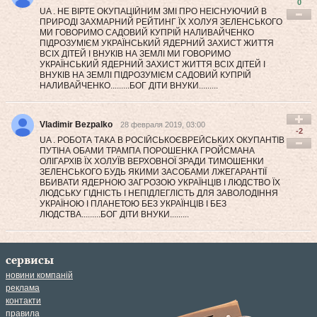
0
UA . НЕ ВІРТЕ ОКУПАЦІЙНИМ ЗМІ ПРО НЕІСНУЮЧИЙ В
ПРИРОДІ ЗАХМАРНИЙ РЕЙТИНГ ЇХ ХОЛУЯ ЗЕЛЕНСЬКОГО
МИ ГОВОРИМО САДОВИЙ КУПРІЙ НАЛИВАЙЧЕНКО
ПІДРОЗУМІЄМ УКРАЇНСЬКИЙ ЯДЕРНИЙ ЗАХИСТ ЖИТТЯ
ВСІХ ДІТЕЙ І ВНУКІВ НА ЗЕМЛІ МИ ГОВОРИМО
УКРАЇНСЬКИЙ ЯДЕРНИЙ ЗАХИСТ ЖИТТЯ ВСІХ ДІТЕЙ І
ВНУКІВ НА ЗЕМЛІ ПІДРОЗУМІЄМ САДОВИЙ КУПРІЙ
НАЛИВАЙЧЕНКО.........БОГ ДІТИ ВНУКИ.........
Vladimir Bezpalko
28 февраля 2019, 03:00
-2
UA . РОБОТА ТАКА В РОСІЙСЬКОЄВРЕЙСЬКИХ ОКУПАНТІВ
ПУТІНА ОБАМИ ТРАМПА ПОРОШЕНКА ГРОЙСМАНА
ОЛІГАРХІВ ЇХ ХОЛУЇВ ВЕРХОВНОЇ ЗРАДИ ТИМОШЕНКИ
ЗЕЛЕНСЬКОГО БУДЬ ЯКИМИ ЗАСОБАМИ ЛЖЕГАРАНТІЇ
ВБИВАТИ ЯДЕРНОЮ ЗАГРОЗОЮ УКРАЇНЦІВ І ЛЮДСТВО ЇХ
ЛЮДСЬКУ ГІДНІСТЬ І НЕПІДЛЕГЛІСТЬ ДЛЯ ЗАВОЛОДІННЯ
УКРАЇНОЮ І ПЛАНЕТОЮ БЕЗ УКРАЇНЦІВ І БЕЗ
ЛЮДСТВА.........БОГ ДІТИ ВНУКИ.........
сервисы
новини компаній
реклама
контакти
правила