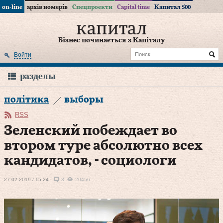
on-line
архів номерів
Спецпроекти
Capital time
Капитал 500
Бізнес починається з Капіталу
Войти
разделы
політика
выборы
RSS
Зеленский побеждает во
втором туре абсолютно всех
кандидатов, - социологи
27.02.2019 / 15:24
3
20456