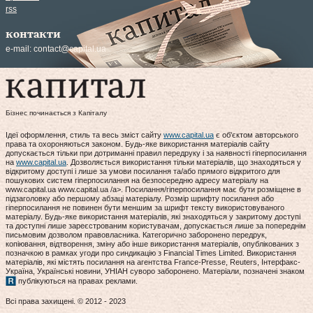
rss
контакти
e-mail:
contact@capital.ua
Бізнес починається з Капіталу
Ідеї оформлення, стиль та весь зміст сайту
www.capital.ua
є об'єктом авторського
права та охороняються законом. Будь-яке використання матеріалів сайту
допускається тільки при дотриманні правил передруку і за наявності гіперпосилання
на
www.capital.ua
. Дозволяється використання тільки матеріалів, що знаходяться у
відкритому доступі і лише за умови посилання та/або прямого відкритого для
пошукових систем гіперпосилання на безпосередню адресу матеріалу на
www.capital.ua www.capital.ua /a>. Посилання/гіперпосилання має бути розміщене в
підзаголовку або першому абзаці матеріалу. Розмір шрифту посилання або
гіперпосилання не повинен бути меншим за шрифт тексту використовуваного
матеріалу. Будь-яке використання матеріалів, які знаходяться у закритому доступі
та доступні лише зареєстрованим користувачам, допускається лише за попереднім
письмовим дозволом правовласника. Категорично заборонено передрук,
копіювання, відтворення, зміну або інше використання матеріалів, опублікованих з
позначкою в рамках угоди про синдикацію з Financial Times Limited. Використання
матеріалів, які містять посилання на агентства France-Presse, Reuters, Інтерфакс-
Україна, Українські новини, УНІАН суворо заборонено. Матеріали, позначені знаком
публікуються на правах реклами.
Всі права захищені. © 2012 - 2023