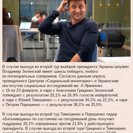
В случае выхода во второй тур выборов президента Украины шоумен
Владимир Зеленский имеет шансы победить любого
из потенциальных соперников. Согласно данным опроса,
проведенного Центром «Социальный мониторинг» и Украинским
институтом социальных исследований им. А.Яременко
с 16 по 23 февраля, в паре с Анатолием Гриценко Зеленский
побеждает с результатом 33,1% на 26,9% голосов избирателей,
в паре с Юлией Тимошенко — с результатом 34,2% на 22,1%, в паре
с Петром Порошенко — с результатом 38,1% на 20,5%.
В случае выхода во второй тур Тимошенко и Порошенко лидер
«Батькивщины» по состоянию на сегодняшний день получает
поддержку 26,1% опрошенных против 21,6% у действующего
президента. В случае выхода во второй туре Гриценко и Тимошенко