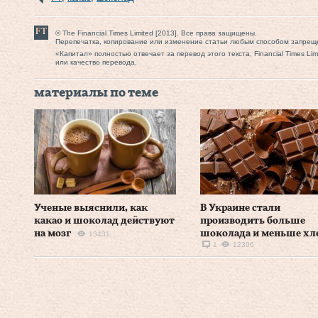
© The Financial Times Limited [2013]. Все права защищены.
Перепечатка, копирование или изменение статьи любым способом запрещ
«Капитал» полностью отвечает за перевод этого текста, Financial Times Li
или качество перевода.
материалы по теме
Ученые выяснили, как
В Украине стали
какао и шоколад действуют
производить больше
на мозг
шоколада и меньше хл
13431
1
12306