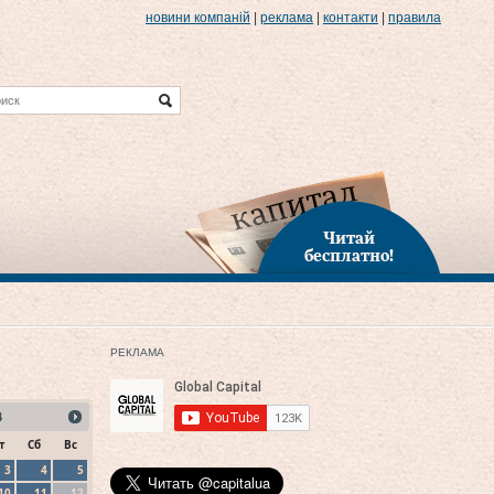
новини компаній
|
реклама
|
контакти
|
правила
Читай
бесплатно!
РЕКЛАМА
4
т
Сб
Вс
3
4
5
10
11
12