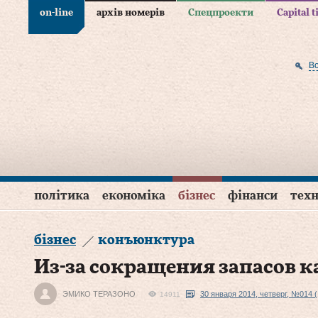
on-line
архів номерів
Спецпроекти
Capital 
В
політика
економіка
бізнес
фінанси
техн
бізнес
конъюнктура
Из-за сокращения запасов 
ЭМИКО ТЕРАЗОНО
30 января 2014, четверг, №014 (
14911