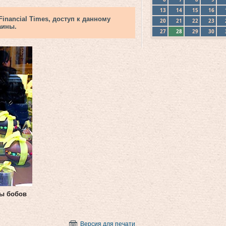
13
14
15
16
nancial Times, доступ к данному
20
21
22
23
аины.
27
28
29
30
сы бобов
Версия для печати