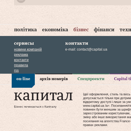
політика
економіка
бізнес
фінанси
техн
сервисы
контакти
новини компаній
e-mail:
contact@capital.ua
реклама
контакти
правила
rss
on-line
архів номерів
Спецпроекти
Capital 
Ідеї оформлення, стиль та весь
допускається тільки при дотрим
відкритому доступі і лише за у
www.capital.ua /a>. Посилання/
Бізнес починається з Капіталу
повинен бути меншим за шрифт т
зареєстрованим користувачам, 
зміну або інше використання мат
посилання на агентства France-
правах реклами.