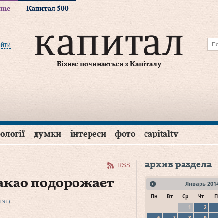
time
Капитал 500
ойти
Бізнес починається з Капіталу
ології
думки
інтереси
фото
capitaltv
архив раздела
RSS
какао подорожает
Январь
201
Пн
Вт
Ср
Чт
П
191)
1
2
6
7
8
9