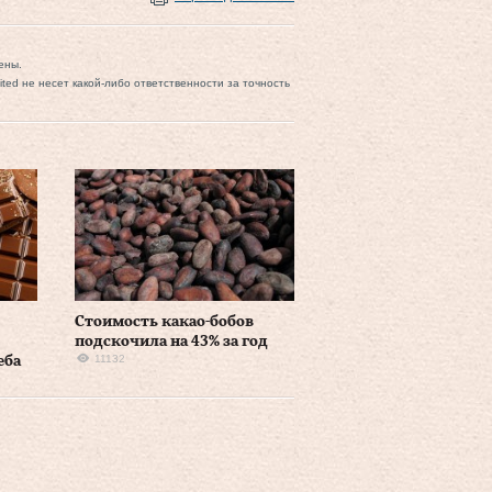
ены.
mited не несет какой-либо ответственности за точность
Стоимость какао-бобов
подскочила на 43% за год
11132
еба