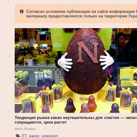
Согласно условиям публикации на сайте информации Fi
материалу предоставляется только на территории Укр
Тенденции рынка какао неутешительны для сластен — запа
сокращаются, цена растет
Фото: Reuters
FT
,
какао
,
шоколад