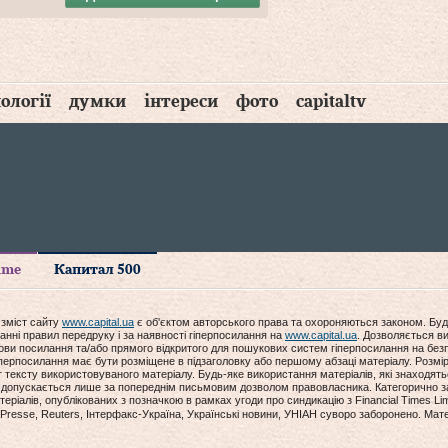
ології
думки
інтереси
фото
capitaltv
time
Капитал 500
 зміст сайту
www.capital.ua
є об'єктом авторського права та охороняються законом. Буд
анні правил передруку і за наявності гіперпосилання на
www.capital.ua
. Дозволяється ви
мови посилання та/або прямого відкритого для пошукових систем гіперпосилання на без
гіперпосилання має бути розміщене в підзаголовку або першому абзаці матеріалу. Розм
ексту використовуваного матеріалу. Будь-яке використання матеріалів, які знаходять
допускається лише за попереднім письмовим дозволом правовласника. Категорично за
еріалів, опублікованих з позначкою в рамках угоди про синдикацію з Financial Times Lim
Presse, Reuters, Інтерфакс-Україна, Українські новини, УНІАН суворо заборонено. Мат