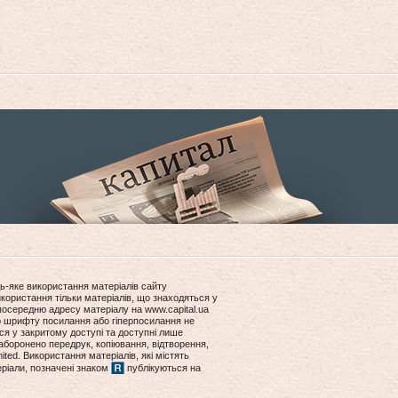
ь-яке використання матеріалів сайту
користання тільки матеріалів, що знаходяться у
посередню адресу матеріалу на www.capital.ua
ір шрифту посилання або гіперпосилання не
ся у закритому доступі та доступні лише
боронено передрук, копіювання, відтворення,
ited. Використання матеріалів, які містять
еріали, позначені знаком
публікуються на