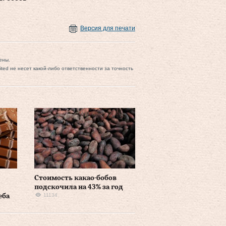
Версия для печати
ены.
mited не несет какой-либо ответственности за точность
Стоимость какао-бобов
подскочила на 43% за год
11134
еба