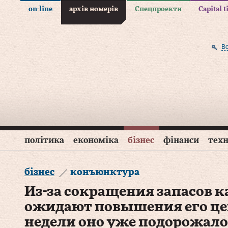
on-line
архів номерів
Спецпроекти
Capital 
В
політика
економіка
бізнес
фінанси
техн
бізнес
конъюнктура
Из-за сокращения запасов к
ожидают повышения его це
недели оно уже подорожало 