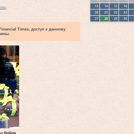
13
14
15
16
(191)
20
21
22
23
27
28
29
30
nancial Times, доступ к данному
аины.
сы бобов