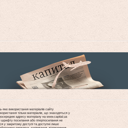
ь-яке використання матеріалів сайту
користання тільки матеріалів, що знаходяться у
посередню адресу матеріалу на www.capital.ua
ір шрифту посилання або гіперпосилання не
ся у закритому доступі та доступні лише
боронено передрук, копіювання, відтворення,