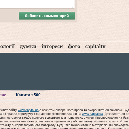
Добавить комментарий
ології
думки
інтереси
фото
capitaltv
time
Капитал 500
 зміст сайту
www.capital.ua
є об'єктом авторського права та охороняються законом. Буд
анні правил передруку і за наявності гіперпосилання на
www.capital.ua
. Дозволяється ви
мови посилання та/або прямого відкритого для пошукових систем гіперпосилання на без
гіперпосилання має бути розміщене в підзаголовку або першому абзаці матеріалу. Розм
ексту використовуваного матеріалу. Будь-яке використання матеріалів, які знаходять
допускається лише за попереднім письмовим дозволом правовласника. Категорично за