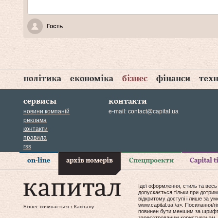
Гость
політика
економіка
бізнес
фінанси
техн
сервисы
контакти
новини компаній
e-mail:
contact@capital.ua
реклама
контакти
правила
rss
on-line
архів номерів
Спецпроекти
Capital 
Ідеї оформлення, стиль та весь
допускається тільки при дотрим
відкритому доступі і лише за у
www.capital.ua /a>. Посилання/
Бізнес починається з Капіталу
повинен бути меншим за шрифт т
зареєстрованим користувачам, 