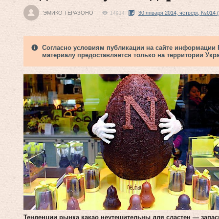
ЭМИКО ТЕРАЗОНО
30 января 2014, четверг, №014 
14914
Согласно условиям публикации на сайте информации Fi
материалу предоставляется только на территории Укр
Тенденции рынка какао неутешительны для сластен — запа