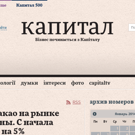
time
Капитал 500
ойти
Бізнес починається з Капіталу
ології
думки
інтереси
фото
capitaltv
архив номеров
RSS
акао на рынке
Январь
201
ны. С начала
Пн
Вт
Ср
Чт
П
1
2
на 5 %
6
7
8
9