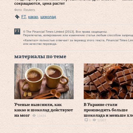
сокращаются, цена растет
Фото: Reuters
FT
,
какао
,
шоколад
© The Financial Times Limited [2013]. Все права защищены.
Перепечатка, копирование или изменение статьи любым способом запрещ
«Капитал» полностью отвечает за перевод этого текста, Financial Times Li
или качество перевода.
материалы по теме
Ученые выяснили, как
В Украине стали
какао и шоколад действуют
производить больше
на мозг
шоколада и меньше хл
13434
1
12307