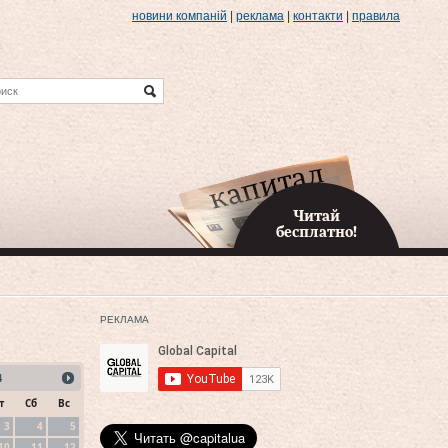
новини компаній
|
реклама
|
контакти
|
правила
Читай
бесплатно!
РЕКЛАМА
4
т
Сб
Вс
3
4
5
10
11
12