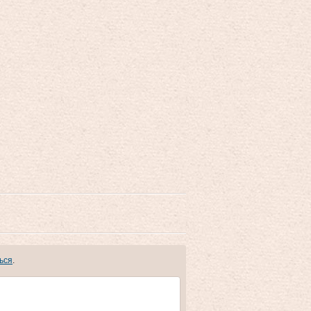
ься
.