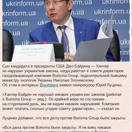
Сын кандидата в президенты США Джо Байдена — Хантер
не нарушал украинские законы, когда работал в совете директоров
газодобывающей компании Burisma Group, подконтрольной бывшему
министру экологии Украины Николаю Злочевскому.
Об этом в интервью
Bloomberg
заявил генпрокурор Юрий Луценко.
«Хантер Байден не нарушал никаких украинских законов (работая
в Burisma Group — ред.). По крайней мере по состоянию
на сгодняшний день, мы не видим никаких нарушений. Компания
может платить сколько угодно совету директоров», — сказал он.
Луценко добавил, что все дела против Burisma Group были закрыты.
«Все дела против Burisma были закрыты. Я не вижу никаких