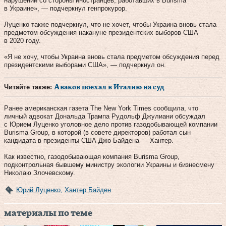
нарушений со стороны иностранцев, работавших в Burisma
в Украине», — подчеркнул генпрокурор.
Луценко также подчеркнул, что не хочет, чтобы Украина вновь стала
предметом обсуждения накануне президентских выборов США
в 2020 году.
«Я не хочу, чтобы Украина вновь стала предметом обсуждения перед
президентскими выборами США», — подчеркнул он.
Читайте также:
Аваков поехал в Италию на суд
Ранее американская газета The New York Times сообщила, что
личный адвокат Дональда Трампа Рудольф Джулиани обсуждал
с Юрием Луценко уголовное дело против газодобывающей компании
Burisma Group, в которой (в совете директоров) работал сын
кандидата в президенты США Джо Байдена — Хантер.
Как известно, газодобывающая компания Burisma Group,
подконтрольная бывшему министру экологии Украины и бизнесмену
Николаю Злочевскому.
Юрий Луценко
,
Хантер Байден
материалы по теме