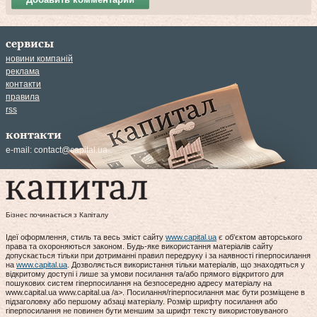
сервисы
новини компаній
реклама
контакти
правила
rss
контакти
e-mail:
contact@capital.ua
Бізнес починається з Капіталу
Ідеї оформлення, стиль та весь зміст сайту
www.capital.ua
є об'єктом авторського
права та охороняються законом. Будь-яке використання матеріалів сайту
допускається тільки при дотриманні правил передруку і за наявності гіперпосилання
на
www.capital.ua
. Дозволяється використання тільки матеріалів, що знаходяться у
відкритому доступі і лише за умови посилання та/або прямого відкритого для
пошукових систем гіперпосилання на безпосередню адресу матеріалу на
www.capital.ua www.capital.ua /a>. Посилання/гіперпосилання має бути розміщене в
підзаголовку або першому абзаці матеріалу. Розмір шрифту посилання або
гіперпосилання не повинен бути меншим за шрифт тексту використовуваного