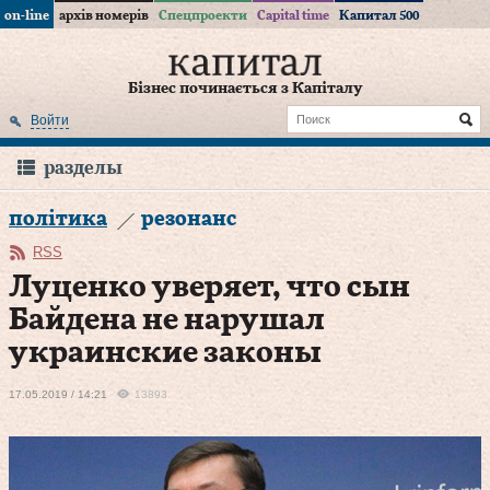
on-line
архів номерів
Спецпроекти
Capital time
Капитал 500
Бізнес починається з Капіталу
Войти
разделы
політика
резонанс
RSS
Луценко уверяет, что сын
Байдена не нарушал
украинские законы
17.05.2019 / 14:21
13893