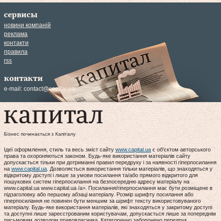
сервисы
новини компаній
реклама
контакти
правила
rss
контакти
e-mail:
contact@capital.ua
Бізнес починається з Капіталу
Ідеї оформлення, стиль та весь зміст сайту
www.capital.ua
є об'єктом авторського
права та охороняються законом. Будь-яке використання матеріалів сайту
допускається тільки при дотриманні правил передруку і за наявності гіперпосилання
на
www.capital.ua
. Дозволяється використання тільки матеріалів, що знаходяться у
відкритому доступі і лише за умови посилання та/або прямого відкритого для
пошукових систем гіперпосилання на безпосередню адресу матеріалу на
www.capital.ua www.capital.ua /a>. Посилання/гіперпосилання має бути розміщене в
підзаголовку або першому абзаці матеріалу. Розмір шрифту посилання або
гіперпосилання не повинен бути меншим за шрифт тексту використовуваного
матеріалу. Будь-яке використання матеріалів, які знаходяться у закритому доступі
та доступні лише зареєстрованим користувачам, допускається лише за попереднім
письмовим дозволом правовласника. Категорично заборонено передрук,