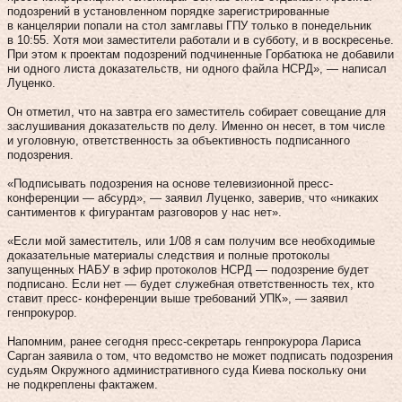
подозрений в установленном порядке зарегистрированные
в канцелярии попали на стол замглавы ГПУ только в понедельник
в 10:55. Хотя мои заместители работали и в субботу, и в воскресенье.
При этом к проектам подозрений подчиненные Горбатюка не добавили
ни одного листа доказательств, ни одного файла НСРД», — написал
Луценко.
Он отметил, что на завтра его заместитель собирает совещание для
заслушивания доказательств по делу. Именно он несет, в том числе
и уголовную, ответственность за объективность подписанного
подозрения.
«Подписывать подозрения на основе телевизионной пресс-
конференции — абсурд», — заявил Луценко, заверив, что «никаких
сантиментов к фигурантам разговоров у нас нет».
«Если мой заместитель, или 1/08 я сам получим все необходимые
доказательные материалы следствия и полные протоколы
запущенных НАБУ в эфир протоколов НСРД — подозрение будет
подписано. Если нет — будет служебная ответственность тех, кто
ставит пресс- конференции выше требований УПК», — заявил
генпрокурор.
Напомним, ранее сегодня пресс-секретарь генпрокурора Лариса
Сарган заявила о том, что ведомство не может подписать подозрения
судьям Окружного административного суда Киева поскольку они
не подкреплены фактажем.