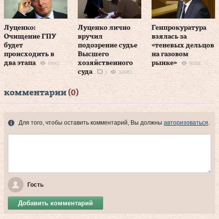
Луценко:
Луценко лично
Генпрокуратура
Очищение ГПУ
вручил
взялась за
будет
подозрение судье
«теневых дельцов
происходить в
Высшего
на газовом
два этапа
хозяйственного
рынке»
8882
9068
суда
1
33961
комментарии
(0)
Для того, чтобы оставить комментарий, Вы должны
авторизоваться
.
Гость
Добавить комментарий