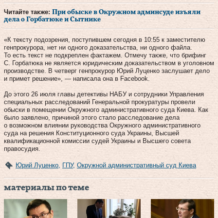
Читайте также:
При обыске в Окружном админсуде изъяли
дела о Горбатюке и Сытнике
«К тексту подозрения, поступившем сегодня в 10:55 к заместителю
генпрокурора, нет ни одного доказательства, ни одного файла.
То есть текст не подкреплен фактажем. Отмечу также, что брифинг
С. Горбатюка не является юридическим доказательством в уголовном
производстве. В четверг генпрокурор Юрий Луценко заслушает дело
и примет решение», — написала она в Facebook.
До этого 26 июля главы детективы НАБУ и сотрудники Управления
специальных расследований Генеральной прокуратуры провели
обыски в помещении Окружного административного суда Киева. Как
было заявлено, причиной этого стало расследование дела
о возможном влиянии руководства Окружного административного
суда на решения Конституционного суда Украины, Высшей
квалификационной комиссии судей Украины и Высшего совета
правосудия.
Юрий Луценко
,
ГПУ
,
Окружной административный суд Киева
материалы по теме