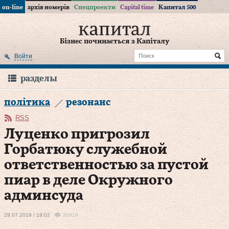
on-line
архів номерів
Спецпроекти
Capital time
Капитал 500
Бізнес починається з Капіталу
Войти
разделы
політика
резонанс
RSS
Луценко пригрозил
Горбатюку служебной
ответственностью за пустой
пиар в деле Окружного
админсуда
29.07.2019 / 19:02
26919