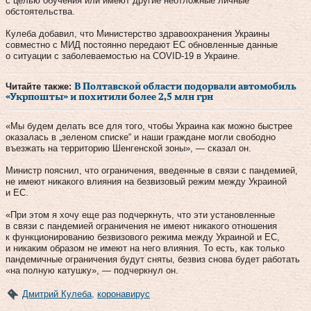
с целью обучения или имеют другие неотложные личные
обстоятельства.
Кулеба добавил, что Министерство здравоохранения Украины
совместно с МИД постоянно передают ЕС обновленные данные
о ситуации с заболеваемостью на COVID-19 в Украине.
Читайте также:
В Полтавской области подорвали автомобиль
«Укрпошты» и похитили более 2,5 млн грн
«Мы будем делать все для того, чтобы Украина как можно быстрее
оказалась в „зеленом списке“ и наши граждане могли свободно
въезжать на территорию Шенгенской зоны», — сказал он.
Министр пояснил, что ограничения, введенные в связи с пандемией,
не имеют никакого влияния на безвизовый режим между Украиной
и ЕС.
«При этом я хочу еще раз подчеркнуть, что эти установленные
в связи с пандемией ограничения не имеют никакого отношения
к функционированию безвизового режима между Украиной и ЕС,
и никаким образом не имеют на него влияния. То есть, как только
пандемичные ограничения будут сняты, безвиз снова будет работать
«на полную катушку», — подчеркнул он.
Дмитрий Кулеба
,
коронавирус