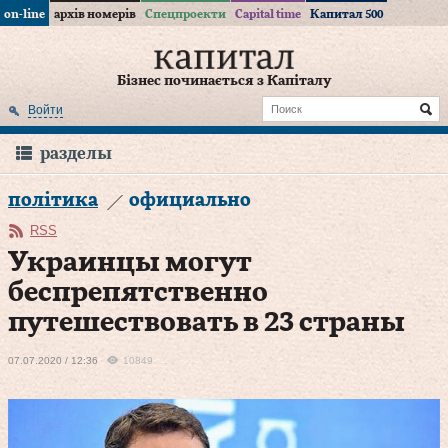
on-line
архів номерів
Спецпроекти
Capital time
Капитал 500
Бізнес починається з Капіталу
Войти
разделы
політика
официально
RSS
Украинцы могут
беспрепятственно
путешествовать в 23 страны
07.07.2020 / 12:36
10849