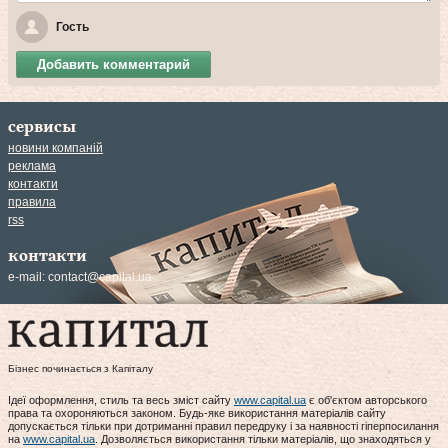
Гость
Добавить комментарий
сервисы
новини компаній
реклама
контакти
правила
rss
контакти
e-mail:
contact@capital.ua
Бізнес починається з Капіталу
Ідеї оформлення, стиль та весь зміст сайту
www.capital.ua
є об'єктом авторського
права та охороняються законом. Будь-яке використання матеріалів сайту
допускається тільки при дотриманні правил передруку і за наявності гіперпосилання
на
www.capital.ua
. Дозволяється використання тільки матеріалів, що знаходяться у