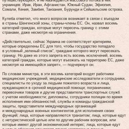
путешествующих», и не наблюдается массового потока в них
украинцев: Ирак, Иран, Афганистан, Южный Судан, Эфиопия,
Сомали, Кения, Замбия, Танзания, Бурунди и Сейшельские острова.
Кулеба отметил, что много вопросов возникает в связи с въездом
в страны Шенгенской зоны, страны-члены ЕС. Он, назвал восемь
категорий граждан, которые могут пересечь границу с этими
странами, даже несмотря на ограничения.
«Действительно, сейчас Украина не соответствует критериям,
которые определены ЕС для того, чтобы государство попадало
в условный „зеленый список“, граждане которого могут пересекать
границу. Но даже из этого запрета есть восемь исключений, восемь
категорий граждан, которые могут въезжать на территорию ЕС, даже
несмотря на имеющейся запрет», — подчеркнул он.
По словам министра, в эти восемь категорий входят работники
медицинских учреждений, медицинские исследователи и сотрудники,
специалисты по уходу за людьми пожилого возраста и лица,
нуждающиеся в срочной медицинской помощи; пограничники;
перевозчики товаров и другие представители транспортных служб
с учетом необходимости; дипломаты, сотрудники полиции по время
исполнения ими обязанностей, службы и команды гражданской
защиты, представители международных организаций
и международных военных контингентов для исполнения своих
функций; лица, которые направляются транзитом; лица, которые едут
с нетуристической целью или по другим рабочим вопросам, или
которые имеют другой экономический интерес; лица, которые едут