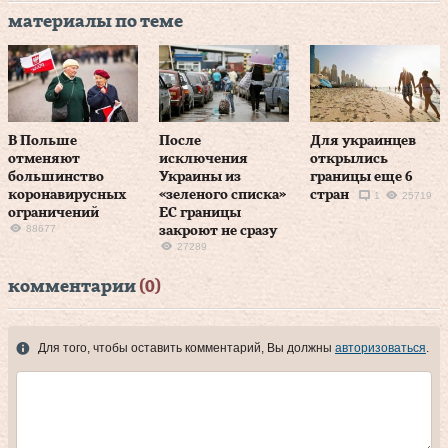
материалы по теме
В Польше
После
Для украинцев
отменяют
исключения
открылись
большинство
Украины из
границы еще 6
коронавирусных
«зеленого списка»
стран
1
25719
ограничений
ЕС границы
88677
закроют не сразу
27289
комментарии
(0)
Для того, чтобы оставить комментарий, Вы должны
авторизоваться
.