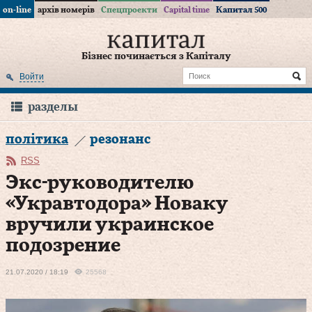
on-line
архів номерів
Спецпроекти
Capital time
Капитал 500
Бізнес починається з Капіталу
Войти
разделы
політика
резонанс
RSS
Экс-руководителю
«Укравтодора» Новаку
вручили украинское
подозрение
21.07.2020 / 18:19
25568