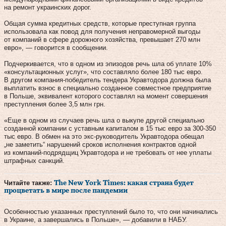
на ремонт украинских дорог.
Общая сумма кредитных средств, которые преступная группа
использовала как повод для получения неправомерной выгоды
от компаний в сфере дорожного хозяйства, превышает 270 млн
евро», — говорится в сообщении.
Подчеркивается, что в одном из эпизодов речь шла об уплате 10%
«консультационных услуг», что составляло более 180 тыс евро.
В другом компания-победитель тендера Укравтодора должна была
выплатить взнос в специально созданное совместное предприятие
в Польше, эквивалент которого составлял на момент совершения
преступления более 3,5 млн грн.
«Еще в одном из случаев речь шла о выкупе другой специально
созданной компании с уставным капиталом в 15 тыс евро за 300-350
тыс евро. В обмен на это экс-руководитель Укравтодора обещал
„не заметить“ нарушений сроков исполнения контрактов одной
из компаний-подрядщиц Укравтодора и не требовать от нее уплаты
штрафных санкций.
Читайте также:
The New York Times: какая страна будет
процветать в мире после пандемии
Особенностью указанных преступлений было то, что они начинались
в Украине, а завершались в Польше», — добавили в НАБУ.