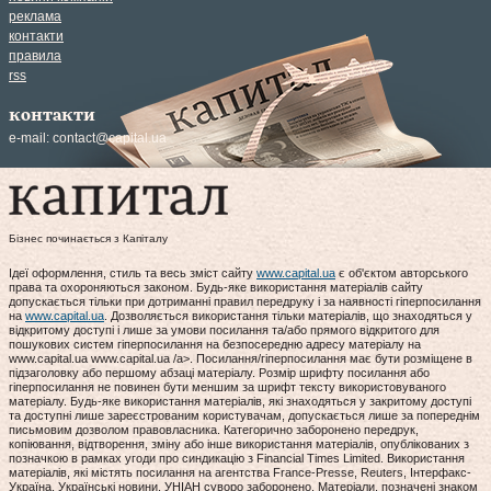
реклама
контакти
правила
rss
контакти
e-mail:
contact@capital.ua
Бізнес починається з Капіталу
Ідеї оформлення, стиль та весь зміст сайту
www.capital.ua
є об'єктом авторського
права та охороняються законом. Будь-яке використання матеріалів сайту
допускається тільки при дотриманні правил передруку і за наявності гіперпосилання
на
www.capital.ua
. Дозволяється використання тільки матеріалів, що знаходяться у
відкритому доступі і лише за умови посилання та/або прямого відкритого для
пошукових систем гіперпосилання на безпосередню адресу матеріалу на
www.capital.ua www.capital.ua /a>. Посилання/гіперпосилання має бути розміщене в
підзаголовку або першому абзаці матеріалу. Розмір шрифту посилання або
гіперпосилання не повинен бути меншим за шрифт тексту використовуваного
матеріалу. Будь-яке використання матеріалів, які знаходяться у закритому доступі
та доступні лише зареєстрованим користувачам, допускається лише за попереднім
письмовим дозволом правовласника. Категорично заборонено передрук,
копіювання, відтворення, зміну або інше використання матеріалів, опублікованих з
позначкою в рамках угоди про синдикацію з Financial Times Limited. Використання
матеріалів, які містять посилання на агентства France-Presse, Reuters, Інтерфакс-
Україна, Українські новини, УНІАН суворо заборонено. Матеріали, позначені знаком