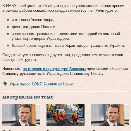
В НАБУ сообщили, что 5 лицам вручено уведомление о подозрении
в рамках работы совместной следственной группы. Речь идет о:
и.о. главы Укравтодора;
двух гражданах Польши;
иностранном гражданине, представителе одной из компаний-
участниц тендеров Укравтодора;
бывшей советнице и.о. главы Укравтодора, гражданке Украины.
Следствие устанавливает других лиц, предполагаемых участников
преступной группы.
Напомним,
во вторник в прокуратуре Варшавы
предъявили обвинения
бывшему руководителю Укравтодора Славомиру Новаку.
Укравтодор
,
НАБУ
,
Славомир Новак
материалы по теме