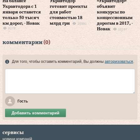
На балансе
Укравтодор
«Укравтодор»
Укравтодора с 1
готовит проекты
объявит
января останется
для работ
конкурсы по
только 50 тысяч
стоимостью 18
концессионным
км дорог, - Новак
млрд грн
дорогам в 2017, -
20381
9278
Новак
10197
комментарии
(0)
Для того, чтобы оставить комментарий, Вы должны
авторизоваться
.
Гость
Добавить комментарий
сервисы
новини компаній