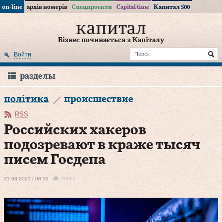
on-line
архів номерів
Спецпроекти
Capital time
Капитал 500
Бізнес починається з Капіталу
Войти
разделы
політика
происшествие
RSS
Российских хакеров
подозревают в краже тысяч
писем Госдепа
31.03.2021 / 08:50
30061