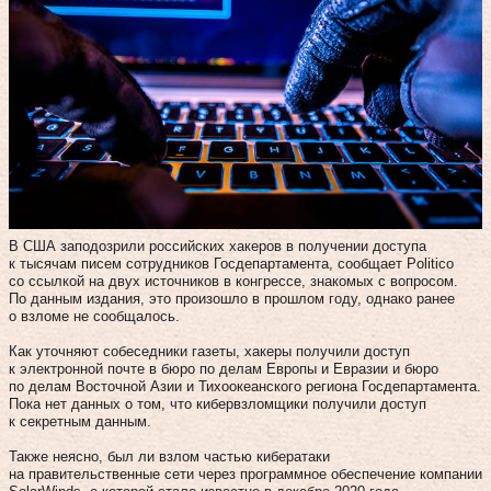
В США заподозрили российских хакеров в получении доступа
к тысячам писем сотрудников Госдепартамента, сообщает Politico
со ссылкой на двух источников в конгрессе, знакомых с вопросом.
По данным издания, это произошло в прошлом году, однако ранее
о взломе не сообщалось.
Как уточняют собеседники газеты, хакеры получили доступ
к электронной почте в бюро по делам Европы и Евразии и бюро
по делам Восточной Азии и Тихоокеанского региона Госдепартамента.
Пока нет данных о том, что кибервзломщики получили доступ
к секретным данным.
Также неясно, был ли взлом частью кибератаки
на правительственные сети через программное обеспечение компании