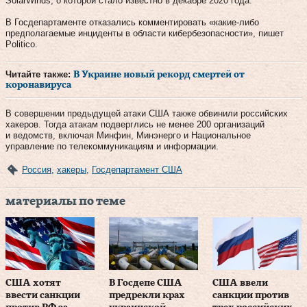
SolarWinds, о которой стало известно в декабре 2020 года.
В Госдепартаменте отказались комментировать «какие-либо
предполагаемые инциденты в области кибербезопасности», пишет
Politico.
Читайте также:
В Украине новый рекорд смертей от
коронавируса
В совершении предыдущей атаки США также обвинили российских
хакеров. Тогда атакам подверглись не менее 200 организаций
и ведомств, включая Минфин, Минэнерго и Национальное
управление по телекоммуникациям и информации.
Россия
,
хакеры
,
Госдепартамент США
материалы по теме
США хотят
В Госдепе США
США ввели
ввести санкции
предрекли крах
санкции против