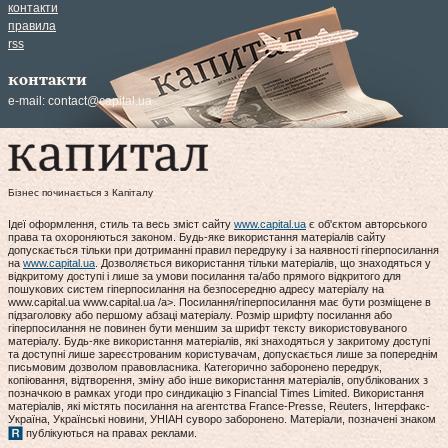
контакти
правила
rss
контакти
e-mail:
contact@capital.ua
Бізнес починається з Капіталу
Ідеї оформлення, стиль та весь зміст сайту
www.capital.ua
є об'єктом авторського
права та охороняються законом. Будь-яке використання матеріалів сайту
допускається тільки при дотриманні правил передруку і за наявності гіперпосилання
на
www.capital.ua
. Дозволяється використання тільки матеріалів, що знаходяться у
відкритому доступі і лише за умови посилання та/або прямого відкритого для
пошукових систем гіперпосилання на безпосередню адресу матеріалу на
www.capital.ua www.capital.ua /a>. Посилання/гіперпосилання має бути розміщене в
підзаголовку або першому абзаці матеріалу. Розмір шрифту посилання або
гіперпосилання не повинен бути меншим за шрифт тексту використовуваного
матеріалу. Будь-яке використання матеріалів, які знаходяться у закритому доступі
та доступні лише зареєстрованим користувачам, допускається лише за попереднім
письмовим дозволом правовласника. Категорично заборонено передрук,
копіювання, відтворення, зміну або інше використання матеріалів, опублікованих з
позначкою в рамках угоди про синдикацію з Financial Times Limited. Використання
матеріалів, які містять посилання на агентства France-Presse, Reuters, Інтерфакс-
Україна, Українські новини, УНІАН суворо заборонено. Матеріали, позначені знаком
публікуються на правах реклами.