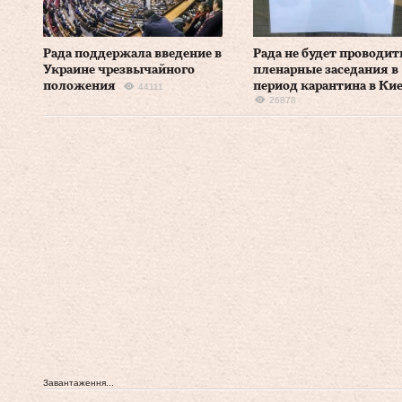
Рада поддержала введение в
Рада не будет проводит
Украине чрезвычайного
пленарные заседания в
положения
период карантина в Ки
44111
26878
Завантаження...