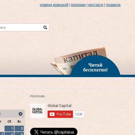
новини компаній
|
реклама
|
контакти
|
правила
Читай
бесплатно!
РЕКЛАМА
2
т
Сб
Вс
1
2
7
8
9