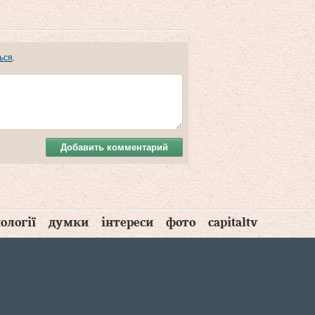
ься
.
Добавить комментарий
ології
думки
інтереси
фото
capitaltv