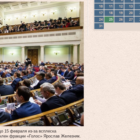
10
11
12
13
17
18
19
20
24
25
26
27
31
о 15 февраля из-за всплеска
член фракции «Голос» Ярослав Железняк.