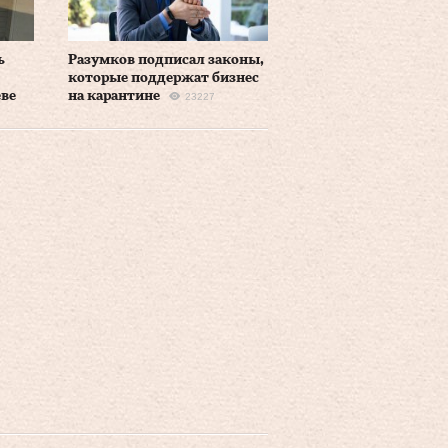
ь
Разумков подписал законы,
которые поддержат бизнес
еве
на карантине
23227