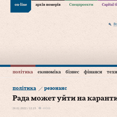
on-line
архів номерів
Спецпроекти
Capital 
В
політика
економіка
бізнес
фінанси
техн
політика
резонанс
Рада может уйти на каранти
26.01.2022 / 12:15
49068