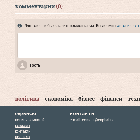
комментарии
(0)
Для того, чтобы оставить комментарий, Вы должны
авторизоват
Гость
політика
економіка
бізнес
фінанси
техн
сервисы
контакти
новини компаній
e-mail:
contact@capital.ua
реклама
контакти
правила