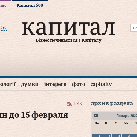
time
Капитал 500
ойти
Бізнес починається з Капіталу
ології
думки
інтереси
фото
capitaltv
архив раздела
RSS
н до 15 февраля
Январь
202
Пн
Вт
Ср
Чт
П
3
4
5
6