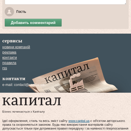
Гость
Добавить комментарий
сервисы
новини компаній
реклама
контакти
правила
rss
контакти
e-mail:
contact@capital.ua
Бізнес починається з Капіталу
Ідеї оформлення, стиль та весь зміст сайту
www.capital.ua
є об'єктом авторського
права та охороняються законом. Будь-яке використання матеріалів сайту
допускається тільки при дотриманні правил передруку і за наявності гіперпосилання