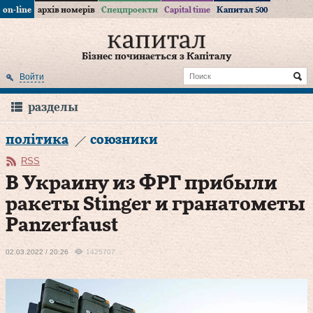
on-line
архів номерів
Спецпроекти
Capital time
Капитал 500
Бізнес починається з Капіталу
Войти
разделы
політика
союзники
RSS
В Украину из ФРГ прибыли
ракеты Stinger и гранатометы
Panzerfaust
02.03.2022 / 20:26
1425707