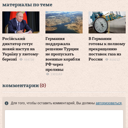
материалы по теме
Російський
Германия
В Германии
диктатор готує
поддержала
готовы к полному
новий наступ на
решение Турции
прекращению
Україну у лютому-
не пропускать
поставок газа из
березні
военные корабли
России
464736
819212
РФ через
проливы
1301163
комментарии
(0)
Для того, чтобы оставить комментарий, Вы должны
авторизоваться
.