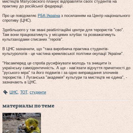
мистецтв Матусовского планує відправляти своїх студентів на
практику до російської федерації.
Про це повідомляє
РБК-Україна
з посиланням на Центр національного
спротиву (ЦНС).
Здебільшого у так звані реабілітаційні центри для терористів "сво".
Там вони працюватимуть у місцевих клубах та розважатимуть
культзаходами списаних "героїв".
В ЦНС зазначили, що "така виробнича практика студентів-
культурологів - це частина кремлівської політики окупації України".
"Насамперед це спроба русифікувати молодь та знищити їх
українську самоідентичність. А ще - нав’язати відчуття причетності до
"руського міра" та його подвигів і за одно виправдання злочинів
терористів. І Луганська "академія" культури та мистецтв не єдина", -
зазначають в ЦНС.
ЦНС
,
ТОТ
,
студенти
материалы по теме