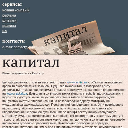
сервисы
новини компаній
реклама
контакти
правила
rss
контакти
e-mail:
contact@capital.ua
Бізнес починається з Капіталу
Ідеї оформлення, стиль та весь зміст сайту
www.capital.ua
є об'єктом авторського
права та охороняються законом. Будь-яке використання матеріалів сайту
допускається тільки при дотриманні правил передруку і за наявності гіперпосилання
на
www.capital.ua
. Дозволяється використання тільки матеріалів, що знаходяться у
відкритому доступі і лише за умови посилання та/або прямого відкритого для
пошукових систем гіперпосилання на безпосередню адресу матеріалу на
www.capital.ua www.capital.ua /a>. Посилання/гіперпосилання має бути розміщене в
підзаголовку або першому абзаці матеріалу. Розмір шрифту посилання або
гіперпосилання не повинен бути меншим за шрифт тексту використовуваного
матеріалу. Будь-яке використання матеріалів, які знаходяться у закритому доступі
та доступні лише зареєстрованим користувачам, допускається лише за попереднім
письмовим дозволом правовласника. Категорично заборонено передрук,
копіювання, відтворення, зміну або інше використання матеріалів, опублікованих з