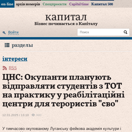
on-line
архів номерів
Спецпроекти
Capital time
Капитал 500
Бізнес починається з Капіталу
Войти
разделы
інтереси
RSS
ЦНС: Окупанти планують
відправляти студентів з ТОТ
на практику у реабілітаційні
центри для терористів "сво"
12.01.2025 / 13:10
990
У тимчасово окупованому Луганську фейкова академія культури і