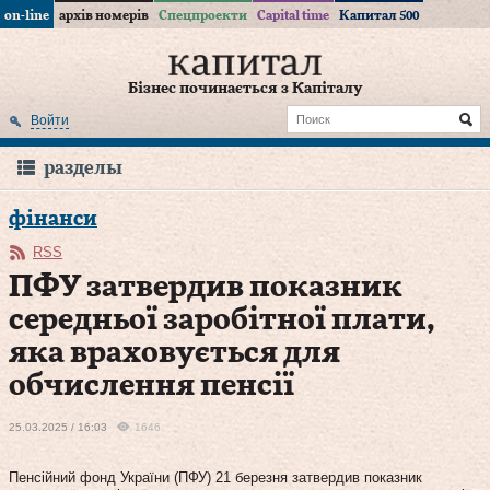
on-line
архів номерів
Спецпроекти
Capital time
Капитал 500
Бізнес починається з Капіталу
Войти
разделы
фінанси
RSS
ПФУ затвердив показник
середньої заробітної плати,
яка враховується для
обчислення пенсії
25.03.2025 / 16:03
1646
Пенсійний фонд України (ПФУ) 21 березня затвердив показник