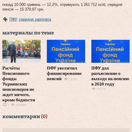
понад 10 000 гривень — 12,2%, отримують 1 261 712 осіб, середня
пенсія — 15 379,97 грн.
ПФУ
,
середня зарплата
материалы по теме
Расчёты
ПФУ увеличил
ПФУ дал
Пенсионного
финансирование
разъяснение о
фонда:
пенсий
выходе на пенсию
72231
Украинских
в 2020 году
52079
пенсионеров не
ждет ничего,
кроме бедности
1
454692
комментарии
(0)