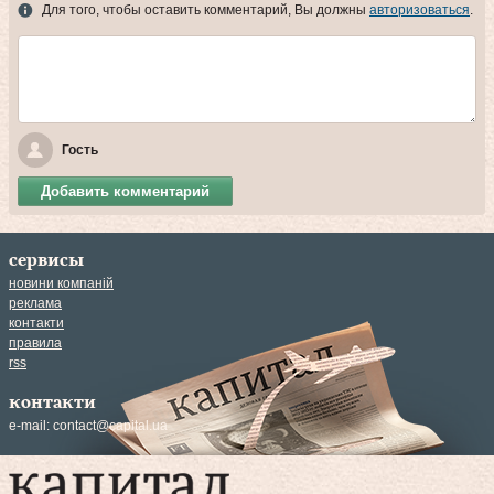
Для того, чтобы оставить комментарий, Вы должны
авторизоваться
.
Гость
Добавить комментарий
сервисы
новини компаній
реклама
контакти
правила
rss
контакти
e-mail:
contact@capital.ua