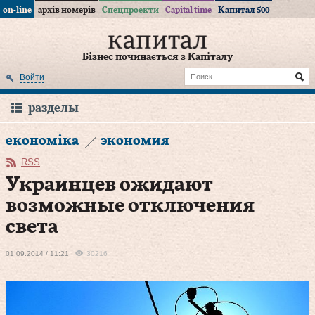
on-line
архів номерів
Спецпроекти
Capital time
Капитал 500
Бізнес починається з Капіталу
Войти
разделы
економіка
экономия
RSS
Украинцев ожидают
возможные отключения
света
01.09.2014 / 11:21
30216