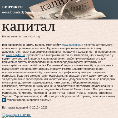
контакти
e-mail:
contact@capital.ua
Бізнес починається з Капіталу
Ідеї оформлення, стиль та весь зміст сайту
www.capital.ua
є об'єктом авторського
права та охороняються законом. Будь-яке використання матеріалів сайту
допускається тільки при дотриманні правил передруку і за наявності гіперпосилання
на
www.capital.ua
. Дозволяється використання тільки матеріалів, що знаходяться у
відкритому доступі і лише за умови посилання та/або прямого відкритого для
пошукових систем гіперпосилання на безпосередню адресу матеріалу на
www.capital.ua www.capital.ua /a>. Посилання/гіперпосилання має бути розміщене в
підзаголовку або першому абзаці матеріалу. Розмір шрифту посилання або
гіперпосилання не повинен бути меншим за шрифт тексту використовуваного
матеріалу. Будь-яке використання матеріалів, які знаходяться у закритому доступі
та доступні лише зареєстрованим користувачам, допускається лише за попереднім
письмовим дозволом правовласника. Категорично заборонено передрук,
копіювання, відтворення, зміну або інше використання матеріалів, опублікованих з
позначкою в рамках угоди про синдикацію з Financial Times Limited. Використання
матеріалів, які містять посилання на агентства France-Presse, Reuters, Інтерфакс-
Україна, Українські новини, УНІАН суворо заборонено. Матеріали, позначені знаком
публікуються на правах реклами.
Всі права захищені. © 2012 - 2023