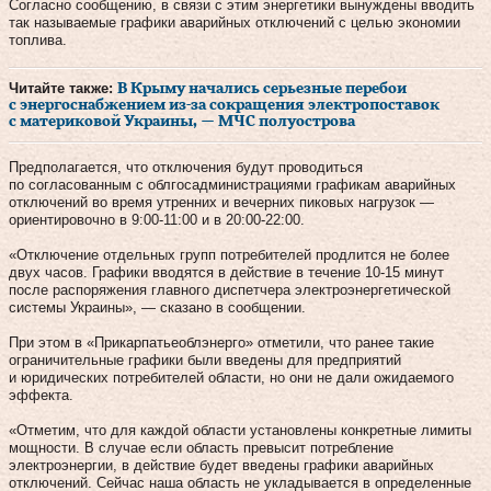
Согласно сообщению, в связи с этим энергетики вынуждены вводить
так называемые графики аварийных отключений с целью экономии
топлива.
Читайте также:
В Крыму начались серьезные перебои
с энергоснабжением из-за сокращения электропоставок
с материковой Украины, — МЧС полуострова
Предполагается, что отключения будут проводиться
по согласованным с облгосадминистрациями графикам аварийных
отключений во время утренних и вечерних пиковых нагрузок —
ориентировочно в 9:00-11:00 и в 20:00-22:00.
«Отключение отдельных групп потребителей продлится не более
двух часов. Графики вводятся в действие в течение 10-15 минут
после распоряжения главного диспетчера электроэнергетической
системы Украины», — сказано в сообщении.
При этом в «Прикарпатьеоблэнерго» отметили, что ранее такие
ограничительные графики были введены для предприятий
и юридических потребителей области, но они не дали ожидаемого
эффекта.
«Отметим, что для каждой области установлены конкретные лимиты
мощности. В случае если область превысит потребление
электроэнергии, в действие будет введены графики аварийных
отключений. Сейчас наша область не укладывается в определенные