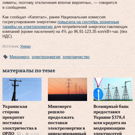
лимиты, поэтому отключения вполне вероятны», — говорится
в сообщении.
Как сообщал «Капитал», ранее Национальная комиссия
госрегулирования энергетики
повысила на сентябрь розничные
тарифы на электроэнергию
для потребителей энергопоставляющих
компаний (кроме населения) на 4% до 96,91-123,35 коп/кВт-час (без
НДС).
Источник:
Униан
Минэнерго
,
электроэнергия
,
электричество
материалы по теме
Украинская
Минэнерго
Всемирный банк
сторона
решило
предоставил
прекратит
продолжать
Украине $378,4
поставки
поставки
млн кредита на
электричества в
электроэнергии в
модернизацию
ОРЛО
аннексированный
электросетей
1
31558