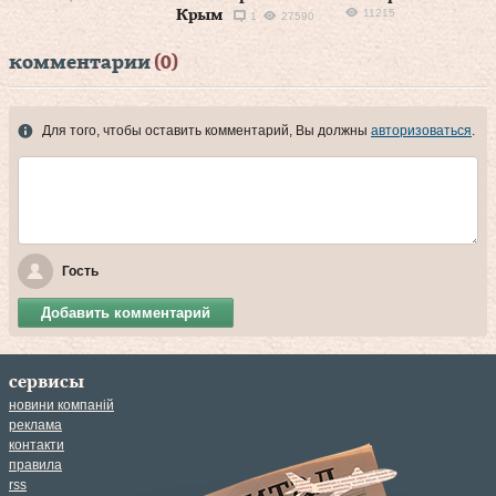
11215
Крым
1
27590
комментарии
(0)
Для того, чтобы оставить комментарий, Вы должны
авторизоваться
.
Гость
Добавить комментарий
сервисы
новини компаній
реклама
контакти
правила
rss