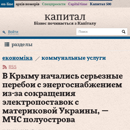
on-line
архів номерів
Спецпроекти
Capital time
Капитал 500
Бізнес починається з Капіталу
Войти
разделы
економіка
коммунальные услуги
RSS
В Крыму начались серьезные
перебои с энергоснабжением
из-за сокращения
электропоставок с
материковой Украины, —
МЧС полуострова