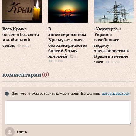
Весь Крым
В
«Укрэнерго»:
остался без света
аннексированном
Украина
и мобильной
Крыму остались
возобновит
связи
без электричества
подачу
29034
более 6,5 тыс.
электричества в
жителей
Крым в течение
3
37409
часа
30964
комментарии
(0)
Для того, чтобы оставить комментарий, Вы должны
авторизоваться
.
Гость