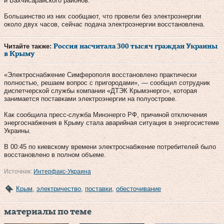
и Бахчисарайского районов.
Большинство из них сообщают, что провели без электроэнергии
около двух часов, сейчас подача электроэнергии восстановлена.
Читайте также:
Россия насчитала 300 тысяч граждан Украины
в Крыму
«Электроснабжение Симферополя восстановлено практически
полностью, решаем вопрос с пригородами», — сообщил сотрудник
диспетчерской службы компании «ДТЭК Крымэнерго», которая
занимается поставками электроэнергии на полуострове.
Как сообщила пресс-служба Минэнерго РФ, причиной отключения
энергоснабжения в Крыму стала аварийная ситуация в энергосистеме
Украины.
В 00:45 по киевскому времени электроснабжение потребителей было
восстановлено в полном объеме.
Источник:
Интерфакс-Украина
Крым
,
электричество
,
поставки
,
обесточивание
материалы по теме