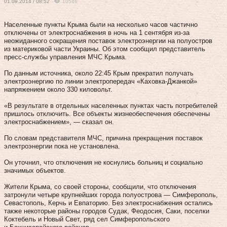
01.09.2014 / 08:52
10546
Населенные пункты Крыма были на несколько часов частично
отключены от электроснабжения в ночь на 1 сентября из-за
неожиданного сокращения поставок электроэнергии на полуостров
из материковой части Украины. Об этом сообщил представитель
пресс-службы управления МЧС Крыма.
По данным источника, около 22:45 Крым прекратил получать
электроэнергию по линии электропередач «Каховка-Джанкой»
напряжением около 330 киловольт.
«В результате в отдельных населенных пунктах часть потребителей
пришлось отключить. Все объекты жизнеобеспечения обеспечены
электроснабжением», — сказал он.
По словам представителя МЧС, причина прекращения поставок
электроэнергии пока не установлена.
Он уточнил, что отключения не коснулись больниц и социально
значимых объектов.
Жители Крыма, со своей стороны, сообщили, что отключения
затронули четыре крупнейших города полуострова — Симферополь,
Севастополь, Керчь и Евпаторию. Без электроснабжения остались
также некоторые районы городов Судак, Феодосия, Саки, поселки
Коктебель и Новый Свет, ряд сел Симферопольского