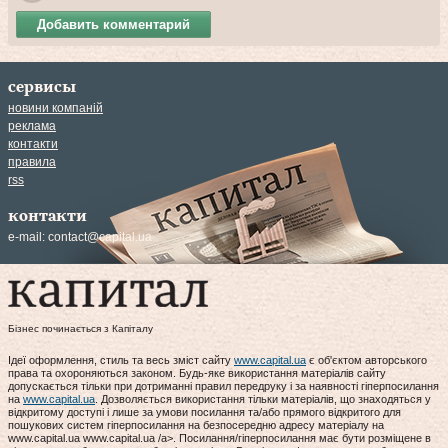
Добавить комментарий
сервисы
новини компаній
реклама
контакти
правила
rss
контакти
e-mail:
contact@capital.ua
Бізнес починається з Капіталу
Ідеї оформлення, стиль та весь зміст сайту
www.capital.ua
є об'єктом авторського
права та охороняються законом. Будь-яке використання матеріалів сайту
допускається тільки при дотриманні правил передруку і за наявності гіперпосилання
на
www.capital.ua
. Дозволяється використання тільки матеріалів, що знаходяться у
відкритому доступі і лише за умови посилання та/або прямого відкритого для
пошукових систем гіперпосилання на безпосередню адресу матеріалу на
www.capital.ua www.capital.ua /a>. Посилання/гіперпосилання має бути розміщене в