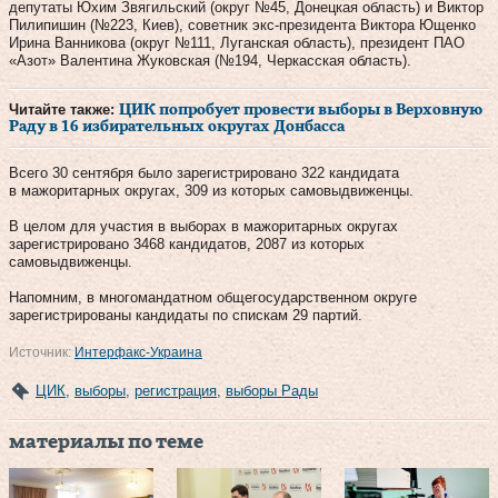
депутаты Юхим Звягильский (округ №45, Донецкая область) и Виктор
Пилипишин (№223, Киев), советник экс-президента Виктора Ющенко
Ирина Ванникова (округ №111, Луганская область), президент ПАО
«Азот» Валентина Жуковская (№194, Черкасская область).
Читайте также:
ЦИК попробует провести выборы в Верховную
Раду в 16 избирательных округах Донбасса
Всего 30 сентября было зарегистрировано 322 кандидата
в мажоритарных округах, 309 из которых самовыдвиженцы.
В целом для участия в выборах в мажоритарных округах
зарегистрировано 3468 кандидатов, 2087 из которых
самовыдвиженцы.
Напомним, в многомандатном общегосударственном округе
зарегистрированы кандидаты по спискам 29 партий.
Источник:
Интерфакс-Украина
ЦИК
,
выборы
,
регистрация
,
выборы Рады
материалы по теме