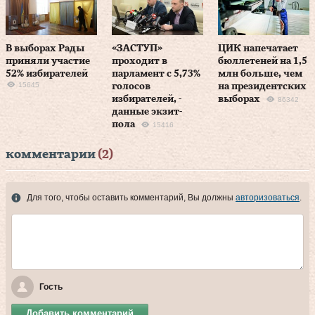
В выборах Рады
«ЗАСТУП»
ЦИК напечатает
приняли участие
проходит в
бюллетеней на 1,5
52% избирателей
парламент с 5,73%
млн больше, чем
15645
голосов
на президентских
избирателей, -
выборах
86342
данные экзит-
пола
15416
комментарии
(2)
Для того, чтобы оставить комментарий, Вы должны
авторизоваться
.
Гость
Добавить комментарий