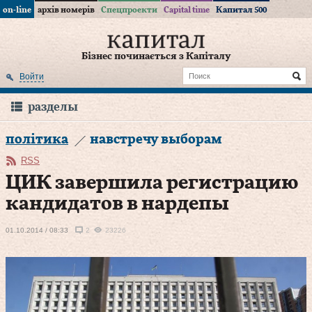
on-line
архів номерів
Спецпроекти
Capital time
Капитал 500
Бізнес починається з Капіталу
Войти
разделы
політика
навстречу выборам
RSS
ЦИК завершила регистрацию
кандидатов в нардепы
01.10.2014 / 08:33
2
23226