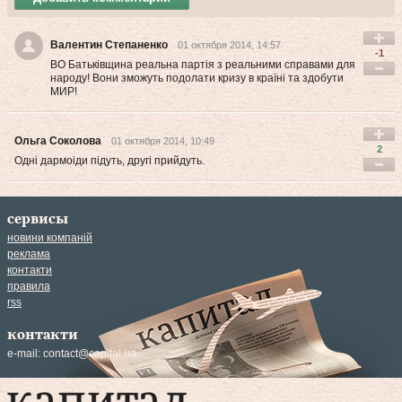
Валентин Степаненко
01 октября 2014, 14:57
-1
ВО Батьківщина реальна партія з реальними справами для
народу! Вони зможуть подолати кризу в країні та здобути
МИР!
Ольга Соколова
01 октября 2014, 10:49
2
Одні дармоіди підуть, другі прийдуть.
сервисы
новини компаній
реклама
контакти
правила
rss
контакти
e-mail:
contact@capital.ua