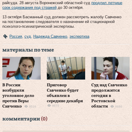
райсуда. 28 августа Воронежский областной суд
продлил летчице
срок содержания под стражей
до 30 октября.
13 октября Басманный суд должен рассмотреть жалобу Савченко
на постановление следователя о назначении ей стационарной
психолого-психиатрической экспертизы.
Россия
,
суд
,
Надежда Савченко
,
экспертиза
материалы по теме
В России
Приговор
Суд над Савченко
возбудили
Савченко будет
продолжится
уголовное дело
объявлен в
сегодня в
против Веры
середине декабря
Ростовской
9675
Савченко
области
8516
6680
комментарии
(0)