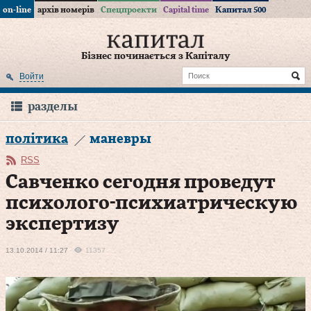
on-line
архів номерів
Спецпроекти
Capital time
Капитал 500
Бізнес починається з Капіталу
Войти
разделы
політика
маневры
RSS
Савченко сегодня проведут
психолого-психиатрическую
экспертизу
13.10.2014 / 11:27
11357