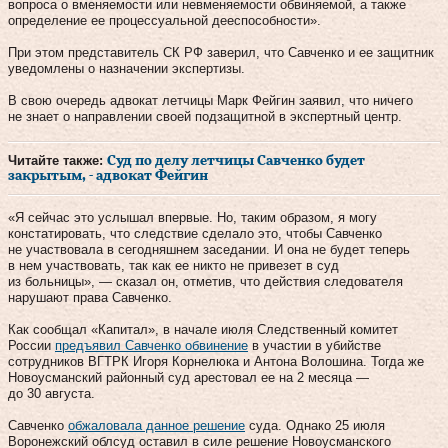
вопроса о вменяемости или невменяемости обвиняемой, а также
определение ее процессуальной дееспособности».
При этом представитель СК РФ заверил, что Савченко и ее защитник
уведомлены о назначении экспертизы.
В свою очередь адвокат летчицы Марк Фейгин заявил, что ничего
не знает о направлении своей подзащитной в экспертный центр.
Читайте также:
Суд по делу летчицы Савченко будет
закрытым, - адвокат Фейгин
«Я сейчас это услышал впервые. Но, таким образом, я могу
констатировать, что следствие сделало это, чтобы Савченко
не участвовала в сегодняшнем заседании. И она не будет теперь
в нем участвовать, так как ее никто не привезет в суд
из больницы», — сказал он, отметив, что действия следователя
нарушают права Савченко.
Как сообщал «Капитал», в начале июля Следственный комитет
России
предъявил Савченко обвинение
в участии в убийстве
сотрудников ВГТРК Игоря Корнелюка и Антона Волошина. Тогда же
Новоусманский районный суд арестовал ее на 2 месяца —
до 30 августа.
Савченко
обжаловала данное решение
суда. Однако 25 июля
Воронежский облсуд оставил в силе решение Новоусманского