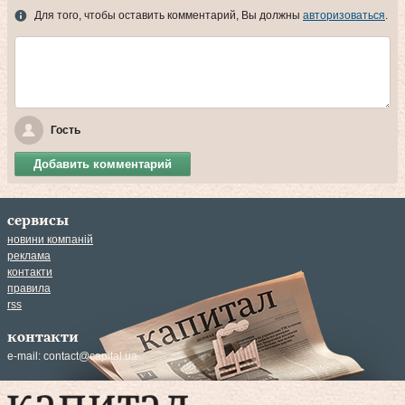
Для того, чтобы оставить комментарий, Вы должны
авторизоваться
.
Гость
Добавить комментарий
сервисы
новини компаній
реклама
контакти
правила
rss
контакти
e-mail:
contact@capital.ua