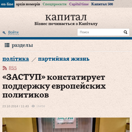
on-line
архів номерів
Спецпроекти
Capital time
Капитал 500
Бізнес починається з Капіталу
Войти
разделы
політика
партийная жизнь
RSS
«ЗАСТУП» констатирует
поддержку европейских
политиков
23.10.2014 / 11:43
16456