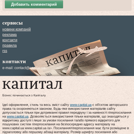
Добавить комментарий
сервисы
новини компаній
реклама
контакти
правила
rss
контакти
e-mail:
contact@capital.ua
Бізнес починається з Капіталу
Ідеї оформлення, стиль та весь зміст сайту
www.capital.ua
є об'єктом авторського
права та охороняються законом. Будь-яке використання матеріалів сайту
допускається тільки при дотриманні правил передруку і за наявності гіперпосилання
на
www.capital.ua
. Дозволяється використання тільки матеріалів, що знаходяться у
відкритому доступі і лише за умови посилання та/або прямого відкритого для
пошукових систем гіперпосилання на безпосередню адресу матеріалу на
www.capital.ua www.capital.ua /a>. Посилання/гіперпосилання має бути розміщене в
підзаголовку або першому абзаці матеріалу. Розмір шрифту посилання або