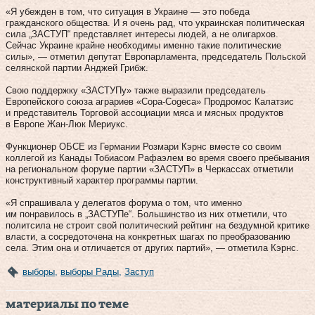
«Я убежден в том, что ситуация в Украине — это победа
гражданского общества. И я очень рад, что украинская политическая
сила „ЗАСТУП“ представляет интересы людей, а не олигархов.
Сейчас Украине крайне необходимы именно такие политические
силы», — отметил депутат Европарламента, председатель Польской
селянской партии Анджей Грибж.
Свою поддержку «ЗАСТУПу» также выразили председатель
Европейского союза аграриев «Copa-Cogeca» Продромос Калатзис
и представитель Торговой ассоциации мяса и мясных продуктов
в Европе Жан-Люк Мериукс.
Функционер ОБСЕ из Германии Розмари Кэрнс вместе со своим
коллегой из Канады Тобиасом Рафаэлем во время своего пребывания
на региональном форуме партии «ЗАСТУП» в Черкассах отметили
конструктивный характер программы партии.
«Я спрашивала у делегатов форума о том, что именно
им понравилось в „ЗАСТУПе“. Большинство из них отметили, что
политсила не строит свой политический рейтинг на бездумной критике
власти, а сосредоточена на конкретных шагах по преобразованию
села. Этим она и отличается от других партий», — отметила Кэрнс.
выборы
,
выборы Рады
,
Заступ
материалы по теме