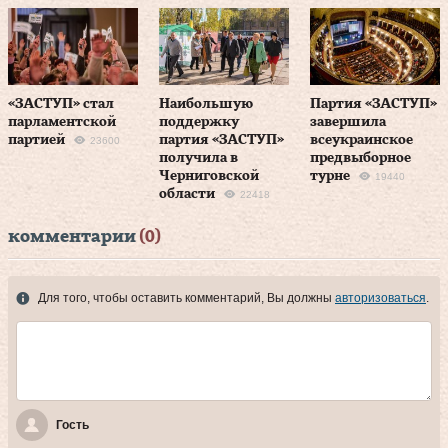
«ЗАСТУП» стал
Наибольшую
Партия «ЗАСТУП»
парламентской
поддержку
завершила
партией
партия «ЗАСТУП»
всеукраинское
23600
получила в
предвыборное
Черниговской
турне
19440
области
22418
комментарии
(0)
Для того, чтобы оставить комментарий, Вы должны
авторизоваться
.
Гость