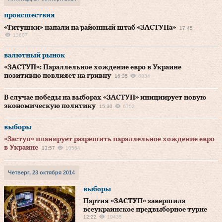
происшествия
«Титушки» напали на районный штаб «ЗАСТУПа»
17:45
13607
валютный рынок
«ЗАСТУП»: Параллельное хождение евро в Украине
позитивно повлияет на гривну
16:35
6834
В случае победы на выборах «ЗАСТУП» инициирует новую
экономическую политику
15:30
6752
выборы
«Заступ» планирует разрешить параллельное хождение евро
в Украине
13:57
10564
Четверг, 23 октября 2014
выборы
Партия «ЗАСТУП» завершила
всеукраинское предвыборное турне
12:22
19435