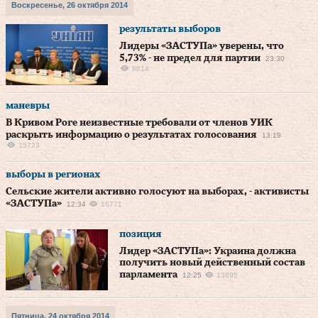
Воскресенье, 26 октября 2014
результаты выборов
Лидеры «ЗАСТУПа» уверены, что
5,73% - не предел для партии
23:30
8614
маневры
В Кривом Роге неизвестные требовали от членов УИК
раскрыть информацию о результатах голосования
13:19
15723
выборы в регионах
Сельские жители активно голосуют на выборах, - активисты
«ЗАСТУПа»
12:34
16771
позиция
Лидер «ЗАСТУПа»: Украина должна
получить новый действенный состав
парламента
12:25
13895
Пятница, 24 октября 2014