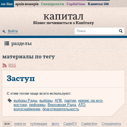
on-line
архів номерів
Спецпроекти
Capital time
Капитал 500
Бізнес починається з Капіталу
Войти
разделы
материалы по тегу
RSS
Заступ
С этим тегом чаще всего используют:
выборы Рады
,
выборы
,
АПК
,
партии
,
кризис на юго-
востоке
,
реформы
,
Верховная Рада
,
АТО
,
водоснабжение
,
благотворительность
все
новости
публикации
фото
CapitalTV
Capital time
Спецпроекты