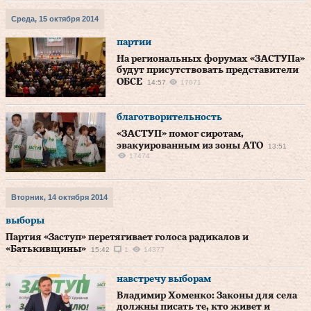
Среда, 15 октября 2014
партии
На региональных форумах «ЗАСТУПа»
будут присутствовать представители
ОБСЕ
14:57
17071
благотворительность
«ЗАСТУП» помог сиротам,
эвакуированным из зоны АТО
13:51
17474
Вторник, 14 октября 2014
выборы
Партия «Заступ» перетягивает голоса радикалов и
«Батькивщины»
15:42
1
14377
навстречу выборам
Владимир Хоменко: Законы для села
должны писать те, кто живет и