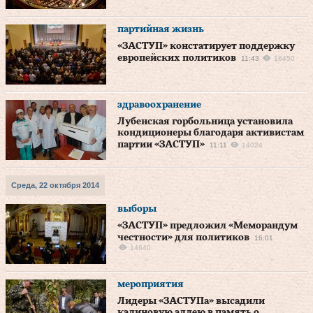
партийная жизнь
«ЗАСТУП» констатирует поддержку
европейских политиков
11:43
16450
здравоохранение
Лубенская горбольница установила
кондиционеры благодаря активистам
партии «ЗАСТУП»
11:11
14024
Среда, 22 октября 2014
выборы
«ЗАСТУП» предложил «Меморандум
честности» для политиков
16:01
14640
мероприятия
Лидеры «ЗАСТУПа» высадили
калиновую аллею в память о