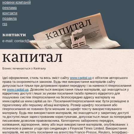
новини компаній
реклама
контакти
правила
rss
контакти
e-mail:
contact@capital.ua
Бізнес починається з Капіталу
Ідеї оформлення, стиль та весь зміст сайту
www.capital.ua
є об'єктом авторського
права та охороняються законом. Будь-яке використання матеріалів сайту
допускається тільки при дотриманні правил передруку і за наявності гіперпосилання
на
www.capital.ua
. Дозволяється використання тільки матеріалів, що знаходяться у
відкритому доступі і лише за умови посилання та/або прямого відкритого для
пошукових систем гіперпосилання на безпосередню адресу матеріалу на
www.capital.ua www.capital.ua /a>. Посилання/гіперпосилання має бути розміщене в
підзаголовку або першому абзаці матеріалу. Розмір шрифту посилання або
гіперпосилання не повинен бути меншим за шрифт тексту використовуваного
матеріалу. Будь-яке використання матеріалів, які знаходяться у закритому доступі
та доступні лише зареєстрованим користувачам, допускається лише за попереднім
письмовим дозволом правовласника. Категорично заборонено передрук,
копіювання, відтворення, зміну або інше використання матеріалів, опублікованих з
позначкою в рамках угоди про синдикацію з Financial Times Limited. Використання
матеріалів, які містять посилання на агентства France-Presse, Reuters, Інтерфакс-