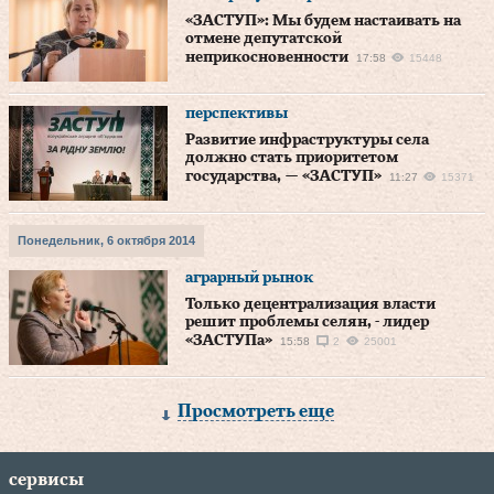
«ЗАСТУП»: Мы будем настаивать на
отмене депутатской
неприкосновенности
17:58
15448
перспективы
Развитие инфраструктуры села
должно стать приоритетом
государства, — «ЗАСТУП»
11:27
15371
Понедельник, 6 октября 2014
аграрный рынок
Только децентрализация власти
решит проблемы селян, - лидер
«ЗАСТУПа»
15:58
2
25001
Просмотреть еще
сервисы