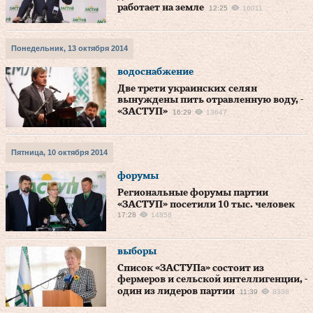
работает на земле
12:25
16011
Понедельник, 13 октября 2014
водоснабжение
Две трети украинских селян
вынуждены пить отравленную воду, -
«ЗАСТУП»
16:29
13647
Пятница, 10 октября 2014
форумы
Региональные форумы партии
«ЗАСТУП» посетили 10 тыс. человек
17:28
14858
выборы
Список «ЗАСТУПа» состоит из
фермеров и сельской интеллигенции, -
один из лидеров партии
11:39
8338