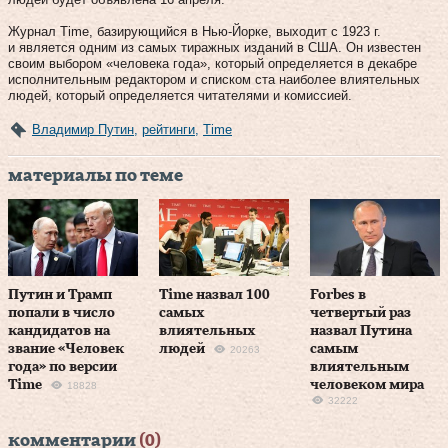
Журнал Time, базирующийся в Нью-Йорке, выходит с 1923 г.
и является одним из самых тиражных изданий в США. Он известен
своим выбором «человека года», который определяется в декабре
исполнительным редактором и списком ста наиболее влиятельных
людей, который определяется читателями и комиссией.
Владимир Путин
,
рейтинги
,
Time
материалы по теме
Путин и Трамп
Time назвал 100
Forbes в
попали в число
самых
четвертый раз
кандидатов на
влиятельных
назвал Путина
звание «Человек
людей
самым
20263
года» по версии
влиятельным
Time
человеком мира
18828
32222
комментарии
(0)