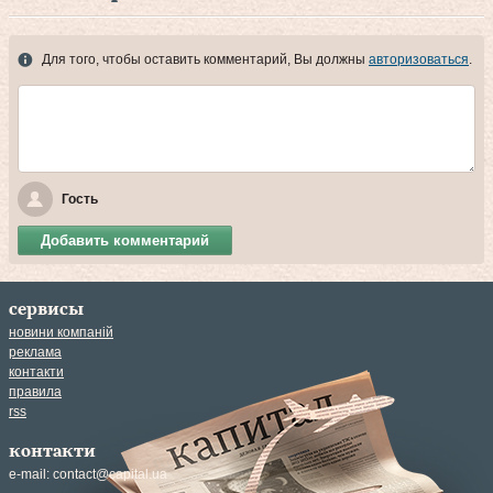
Для того, чтобы оставить комментарий, Вы должны
авторизоваться
.
Гость
Добавить комментарий
сервисы
новини компаній
реклама
контакти
правила
rss
контакти
e-mail:
contact@capital.ua