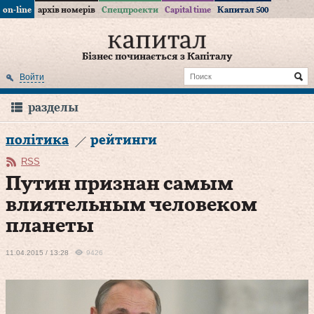
on-line
архів номерів
Спецпроекти
Capital time
Капитал 500
Бізнес починається з Капіталу
Войти
разделы
політика
рейтинги
RSS
Путин признан самым
влиятельным человеком
планеты
11.04.2015 / 13:28
9426