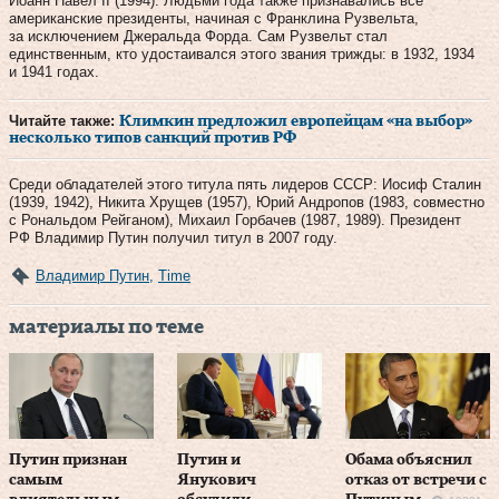
Иоанн Павел II (1994). Людьми года также признавались все
американские президенты, начиная с Франклина Рузвельта,
за исключением Джеральда Форда. Сам Рузвельт стал
единственным, кто удостаивался этого звания трижды: в 1932, 1934
и 1941 годах.
Читайте также:
Климкин предложил европейцам «на выбор»
несколько типов санкций против РФ
Среди обладателей этого титула пять лидеров СССР: Иосиф Сталин
(1939, 1942), Никита Хрущев (1957), Юрий Андропов (1983, совместно
с Рональдом Рейганом), Михаил Горбачев (1987, 1989). Президент
РФ Владимир Путин получил титул в 2007 году.
Владимир Путин
,
Time
материалы по теме
Путин признан
Путин и
Обама объяснил
самым
Янукович
отказ от встречи с