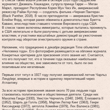
В список также вошли убитый в октябре 2018 года саудовский
журналист Джамаль Хашкаджи, супруга принца Гарри — Меган
Маркл, президент Республики Корея Мун Чжэ Ин, американский
режиссер Райан Куглер — создатель фильма «Черная Пантера»
(Black Panther, 2018). В числе претендентов — американка Кристин
Блейзи Форд, которая ранее обвинила в домогательствах Бретта
Кавано, впоследствии ставшего членом Верховного суда США.
В список также включены иммигранты, которые пытались проникнуть
в США нелегально и были разлучены с детьми американскими
властями, и участники масштабных демонстраций за ужесточение
контроля над оборотом огнестрельного оружия в стране.
Напомним, что традиционно в декабре редакция Time объявляет
«Человека года». Его фотография размещается на обложке журнала.
Конкретных критериев для присвоения этого звания нет. Считается,
что его получает тот, кто в течение года оказывал наибольшее
влияние на общество, вне зависимости от того, было ли оно
позитивным или негативным.
Первым этот титул в 1927 году получил американский летчик Чарльз
Линдберг, впервые в истории в одиночку перелетевший через
Атлантику.
За всю историю присвоения звания около 70 раз людьми года
становились политические и общественные деятели. Среди них
Махатма Ганди (1930), Уинстон Черчилль (1940, 1949), Елизавета II
(1952), Шарль де Голль (1958), Мартин Лютер Кинг (1963), Генри
Киссинджер (1972), аятолла Хомейни (1979), Лех Валенса (1981),