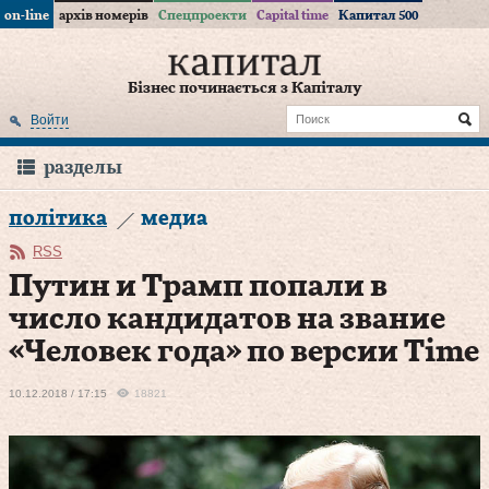
on-line
архів номерів
Спецпроекти
Capital time
Капитал 500
Бізнес починається з Капіталу
Войти
разделы
політика
медиа
RSS
Путин и Трамп попали в
число кандидатов на звание
«Человек года» по версии Time
10.12.2018 / 17:15
18821