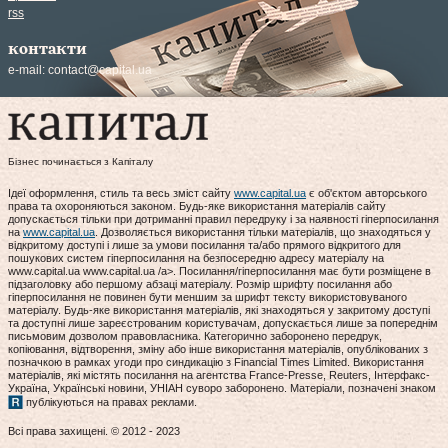
rss
контакти
e-mail:
contact@capital.ua
Бізнес починається з Капіталу
Ідеї оформлення, стиль та весь зміст сайту
www.capital.ua
є об'єктом авторського
права та охороняються законом. Будь-яке використання матеріалів сайту
допускається тільки при дотриманні правил передруку і за наявності гіперпосилання
на
www.capital.ua
. Дозволяється використання тільки матеріалів, що знаходяться у
відкритому доступі і лише за умови посилання та/або прямого відкритого для
пошукових систем гіперпосилання на безпосередню адресу матеріалу на
www.capital.ua www.capital.ua /a>. Посилання/гіперпосилання має бути розміщене в
підзаголовку або першому абзаці матеріалу. Розмір шрифту посилання або
гіперпосилання не повинен бути меншим за шрифт тексту використовуваного
матеріалу. Будь-яке використання матеріалів, які знаходяться у закритому доступі
та доступні лише зареєстрованим користувачам, допускається лише за попереднім
письмовим дозволом правовласника. Категорично заборонено передрук,
копіювання, відтворення, зміну або інше використання матеріалів, опублікованих з
позначкою в рамках угоди про синдикацію з Financial Times Limited. Використання
матеріалів, які містять посилання на агентства France-Presse, Reuters, Інтерфакс-
Україна, Українські новини, УНІАН суворо заборонено. Матеріали, позначені знаком
публікуються на правах реклами.
Всі права захищені. © 2012 - 2023