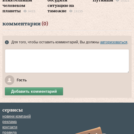
влиятельным
обсудили
Путиным
10321
человеком
ситуацию на
планеты
таможне
9423
19155
комментарии
(0)
Для того, чтобы оставить комментарий, Вы должны
авторизоваться
.
Гость
Добавить комментарий
сервисы
новини компаній
реклама
контакти
правила