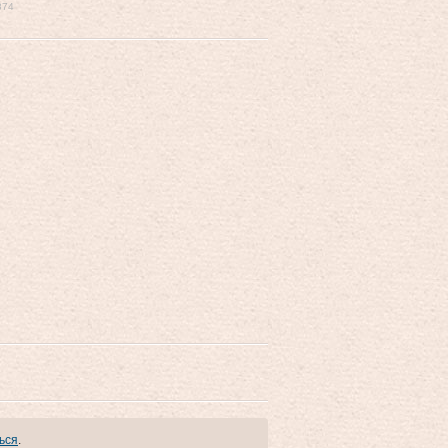
874
ься
.