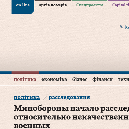
on-line
архів номерів
Спецпроекти
Capital 
В
політика
економіка
бізнес
фінанси
техн
політика
расследования
Минобороны начало рассле
относительно некачественн
военных