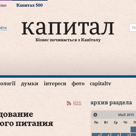
time
Капитал 500
ойти
Бізнес починається з Капіталу
ології
думки
інтереси
фото
capitaltv
архив раздела
RSS
дование
Май
2015
ого питания
Пн
Вт
Ср
Чт
П
4
5
6
7