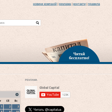
новини компаній
|
реклама
|
контакти
|
правила
Читай
бесплатно!
РЕКЛАМА
т
Сб
Вс
1
2
3
8
9
10