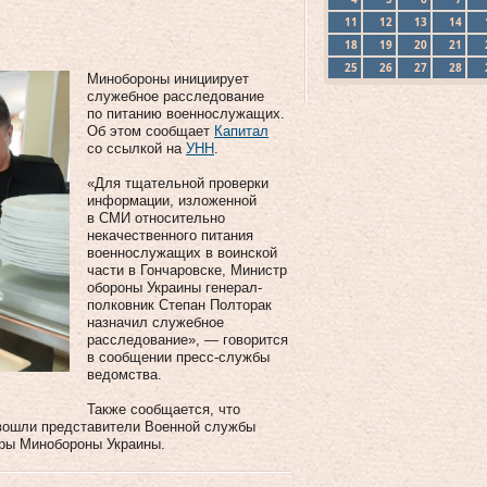
11
12
13
14
18
19
20
21
25
26
27
28
Минобороны инициирует
служебное расследование
по питанию военнослужащих.
Об этом сообщает
Капитал
со ссылкой на
УНН
.
«Для тщательной проверки
информации, изложенной
в СМИ относительно
некачественного питания
военнослужащих в воинской
части в Гончаровске, Министр
обороны Украины генерал-
полковник Степан Полторак
назначил служебное
расследование», — говорится
в сообщении пресс-службы
ведомства.
Также сообщается, что
й вошли представители Военной службы
еры Минобороны Украины.