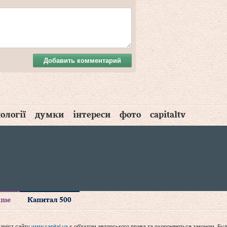
Добавить комментарий
ології
думки
інтереси
фото
capitaltv
time
Капитал 500
 зміст сайту
www.capital.ua
є об'єктом авторського права та охороняються законом. Буд