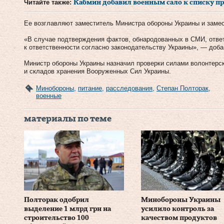
Читайте также:
Кабмин добавил военным сало к списку п
Ее возглавляют заместитель Министра обороны Украины и замес
«В случае подтверждения фактов, обнародованных в СМИ, отве
к ответственности согласно законодательству Украины», — доба
Министр обороны Украины назначил проверки силами волонтерск
и складов хранения Вооруженных Сил Украины.
Минобороны
,
питание
,
расследования
,
Степан Полторак
,
военные
материалы по теме
Полторак одобрил
Минобороны Украины
выделение 1 млрд грн на
усилило контроль за
строительство 100
качеством продуктов