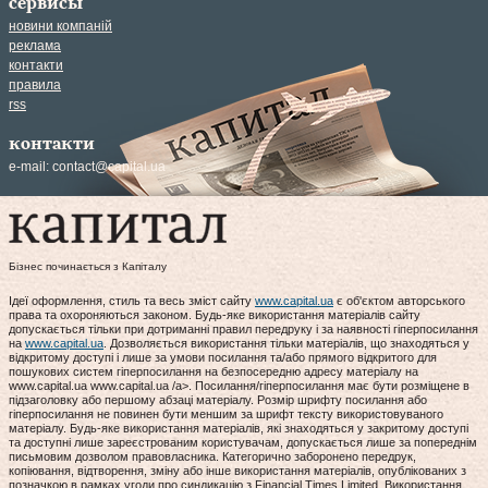
сервисы
новини компаній
реклама
контакти
правила
rss
контакти
e-mail:
contact@capital.ua
Бізнес починається з Капіталу
Ідеї оформлення, стиль та весь зміст сайту
www.capital.ua
є об'єктом авторського
права та охороняються законом. Будь-яке використання матеріалів сайту
допускається тільки при дотриманні правил передруку і за наявності гіперпосилання
на
www.capital.ua
. Дозволяється використання тільки матеріалів, що знаходяться у
відкритому доступі і лише за умови посилання та/або прямого відкритого для
пошукових систем гіперпосилання на безпосередню адресу матеріалу на
www.capital.ua www.capital.ua /a>. Посилання/гіперпосилання має бути розміщене в
підзаголовку або першому абзаці матеріалу. Розмір шрифту посилання або
гіперпосилання не повинен бути меншим за шрифт тексту використовуваного
матеріалу. Будь-яке використання матеріалів, які знаходяться у закритому доступі
та доступні лише зареєстрованим користувачам, допускається лише за попереднім
письмовим дозволом правовласника. Категорично заборонено передрук,
копіювання, відтворення, зміну або інше використання матеріалів, опублікованих з
позначкою в рамках угоди про синдикацію з Financial Times Limited. Використання