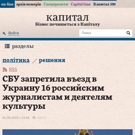
on-line
архів номерів
Спецпроекти
Capital time
Капитал 500
Бізнес починається з Капіталу
Войти
разделы
політика
решения
RSS
СБУ запретила въезд в
Украину 16 российским
журналистам и деятелям
культуры
31.08.2015 / 13:52
23272