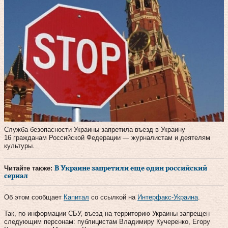
Служба безопасности Украины запретила въезд в Украину
16 гражданам Российской Федерации — журналистам и деятелям
культуры.
Читайте также:
В Украине запретили еще один российский
сериал
Об этом сообщает
Капитал
со ссылкой на
Интерфакс-Украина
.
Так, по информации СБУ, въезд на территорию Украины запрещен
следующим персонам: публицистам Владимиру Кучеренко, Егору