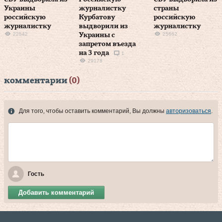
Украины
журналистку
страны
российскую
Курбатову
российскую
журналистку
выдворили из
журналистку
22542
25662
Украины с
запретом въезда
на 3 года
1
29178
комментарии
(0)
Для того, чтобы оставить комментарий, Вы должны
авторизоваться
.
Гость
Добавить комментарий