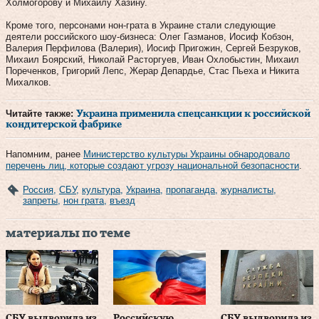
Холмогорову и Михаилу Хазину.
Кроме того, персонами нон-грата в Украине стали следующие
деятели российского шоу-бизнеса: Олег Газманов, Иосиф Кобзон,
Валерия Перфилова (Валерия), Иосиф Пригожин, Сергей Безруков,
Михаил Боярский, Николай Расторгуев, Иван Охлобыстин, Михаил
Пореченков, Григорий Лепс, Жерар Депардье, Стас Пьеха и Никита
Михалков.
Читайте также:
Украина применила спецсанкции к российской
кондитерской фабрике
Напомним, ранее
Министерство культуры Украины обнародовало
перечень лиц, которые создают угрозу национальной безопасности
.
Россия
,
СБУ
,
культура
,
Украина
,
пропаганда
,
журналисты
,
запреты
,
нон грата
,
въезд
материалы по теме
СБУ выдворила из
Российскую
СБУ выдворила из