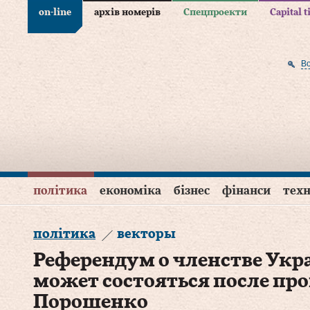
on-line
архів номерів
Спецпроекти
Capital 
В
політика
економіка
бізнес
фінанси
техн
політика
векторы
Референдум о членстве Ук
может состояться после про
Порошенко