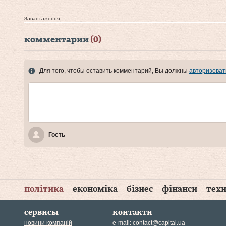
Завантаження...
комментарии
(0)
Для того, чтобы оставить комментарий, Вы должны
авторизоват
Гость
політика
економіка
бізнес
фінанси
техн
сервисы
контакти
новини компаній
e-mail:
contact@capital.ua