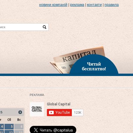
новини компаній
|
реклама
|
контакти
|
правила
Читай
бесплатно!
РЕКЛАМА
15
т
Сб
Вс
4
5
6
11
12
13