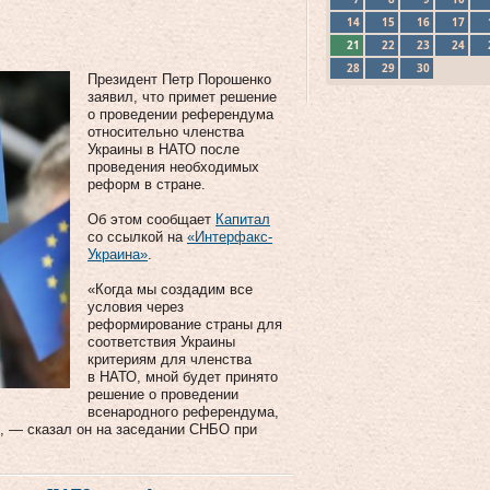
14
15
16
17
21
22
23
24
28
29
30
Президент Петр Порошенко
заявил, что примет решение
о проведении референдума
относительно членства
Украины в НАТО после
проведения необходимых
реформ в стране.
Об этом сообщает
Капитал
со ссылкой на
«Интерфакс-
Украина»
.
«Когда мы создадим все
условия через
реформирование страны для
соответствия Украины
критериям для членства
в НАТО, мной будет принято
решение о проведении
всенародного референдума,
», — сказал он на заседании СНБО при