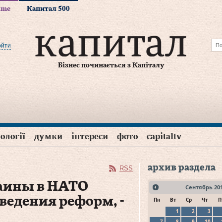
time
Капитал 500
ойти
Бізнес починається з Капіталу
ології
думки
інтереси
фото
capitaltv
архив раздела
RSS
раины в НАТО
Сентябрь
20
ведения реформ, -
Пн
Вт
Ср
Чт
П
1
2
3
7
8
9
10