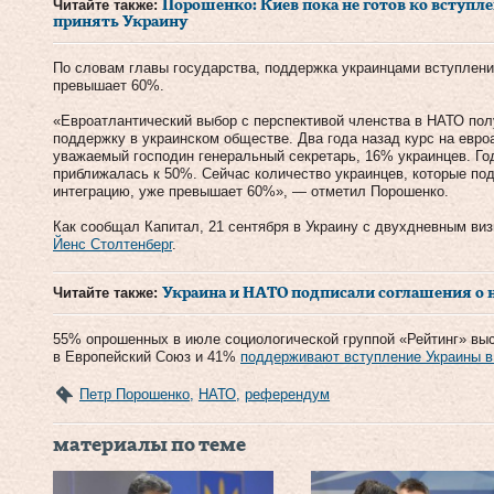
Читайте также:
Порошенко: Киев пока не готов ко вступле
принять Украину
По словам главы государства, поддержка украинцами вступлени
превышает 60%.
«Евроатлантический выбор с перспективой членства в НАТО по
поддержку в украинском обществе. Два года назад курс на евр
уважаемый господин генеральный секретарь, 16% украинцев. Го
приближалась к 50%. Сейчас количество украинцев, которые п
интеграцию, уже превышает 60%», — отметил Порошенко.
Как сообщал Капитал, 21 сентября в Украину с двухдневным ви
Йенс Столтенберг
.
Читайте также:
Украина и НАТО подписали соглашения о 
55% опрошенных в июле социологической группой «Рейтинг» вы
в Европейский Союз и 41%
поддерживают вступление Украины 
Петр Порошенко
,
НАТО
,
референдум
материалы по теме