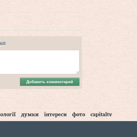
ься
.
Добавить комментарий
ології
думки
інтереси
фото
capitaltv