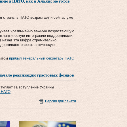
нию в НАТО, как и Альянс не готов
я страны в НАТО возрастает и сейчас уже
лучает чрезвычайно важную возрастающую
оатлантическую интеграцию поддерживали,
д назад эта цифра стремительно
оддерживают евроатлантическую
зитом
прибыл генеральный секретарь НАТО
начале реализации трастовых фондов
ступают за вступление Украины
в НАТО
.
Версия для печати