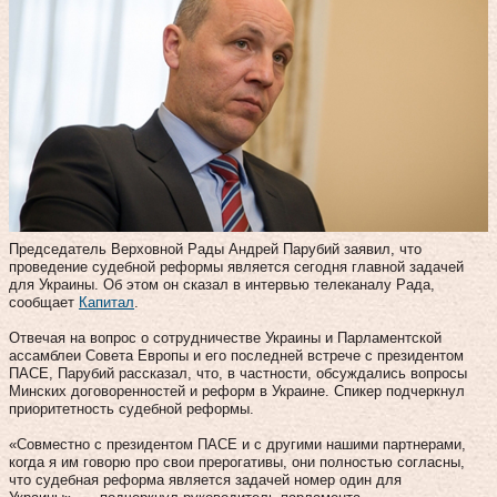
Председатель Верховной Рады Андрей Парубий заявил, что
проведение судебной реформы является сегодня главной задачей
для Украины. Об этом он сказал в интервью телеканалу Рада,
сообщает
Капитал
.
Отвечая на вопрос о сотрудничестве Украины и Парламентской
ассамблеи Совета Европы и его последней встрече с президентом
ПАСЕ, Парубий рассказал, что, в частности, обсуждались вопросы
Минских договоренностей и реформ в Украине. Спикер подчеркнул
приоритетность судебной реформы.
«Совместно с президентом ПАСЕ и с другими нашими партнерами,
когда я им говорю про свои прерогативы, они полностью согласны,
что судебная реформа является задачей номер один для