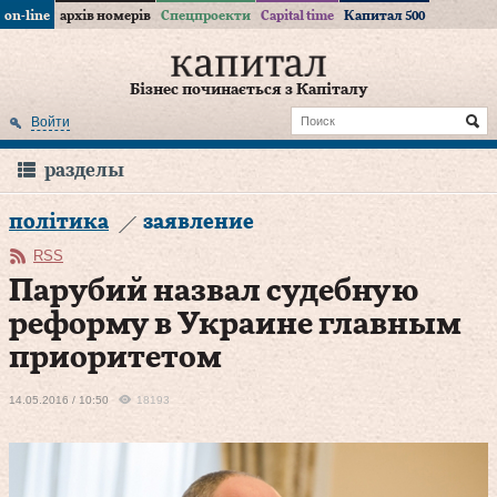
on-line
архів номерів
Спецпроекти
Capital time
Капитал 500
Бізнес починається з Капіталу
Войти
разделы
політика
заявление
RSS
Парубий назвал судебную
реформу в Украине главным
приоритетом
14.05.2016 / 10:50
18193