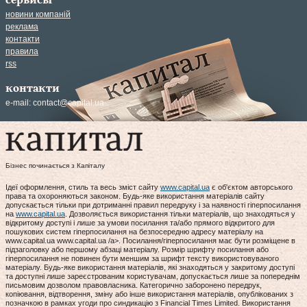
сервисы
новини компаній
реклама
контакти
правила
rss
контакти
e-mail:
contact@capital.ua
Бізнес починається з Капіталу
Ідеї оформлення, стиль та весь зміст сайту
www.capital.ua
є об'єктом авторського
права та охороняються законом. Будь-яке використання матеріалів сайту
допускається тільки при дотриманні правил передруку і за наявності гіперпосилання
на
www.capital.ua
. Дозволяється використання тільки матеріалів, що знаходяться у
відкритому доступі і лише за умови посилання та/або прямого відкритого для
пошукових систем гіперпосилання на безпосередню адресу матеріалу на
www.capital.ua www.capital.ua /a>. Посилання/гіперпосилання має бути розміщене в
підзаголовку або першому абзаці матеріалу. Розмір шрифту посилання або
гіперпосилання не повинен бути меншим за шрифт тексту використовуваного
матеріалу. Будь-яке використання матеріалів, які знаходяться у закритому доступі
та доступні лише зареєстрованим користувачам, допускається лише за попереднім
письмовим дозволом правовласника. Категорично заборонено передрук,
копіювання, відтворення, зміну або інше використання матеріалів, опублікованих з
позначкою в рамках угоди про синдикацію з Financial Times Limited. Використання