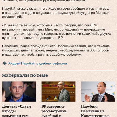
Украины», — подчеркнул руководитель парламента.
Парубий также сказал, что в ходе встречи сообщил о том, что ввел
в парламенте «идею создания площадки для обсуждения Минских
соглашений».
«И заявил те тезисы, которые я часто говорил, что пока РФ
не выполнит первый пункт Минских соглашений — прекращение
огня — до тех пор трудно говорить о выполнении каких-либо других
пунктов», — заявил председатель ВР.
Напомним, ранее президент Петр Порошенко заявил, что в течение
ближайших дней, а, может, недель, необходимо найти 300 голосов
в парламенте, чтобы принять судебную реформу.
Андрей Парубий
,
судебная реформа
материалы по теме
Депутат «Слуги
ВР завершит
Парубий:
народа»
рассмотрение
Изменения в
возмущен тем,
судебной и
Конституцию в