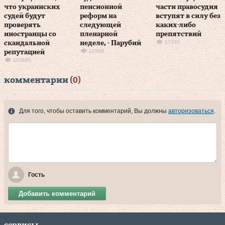
что украинских
пенсионной
части правосудия
судей будут
реформ на
вступят в силу без
проверять
следующей
каких-либо
иностранцы со
пленарной
препятствий
17336
скандальной
неделе, - Парубий
12598
репутацией
103685
комментарии
(0)
Для того, чтобы оставить комментарий, Вы должны
авторизоваться
.
Гость
Добавить комментарий